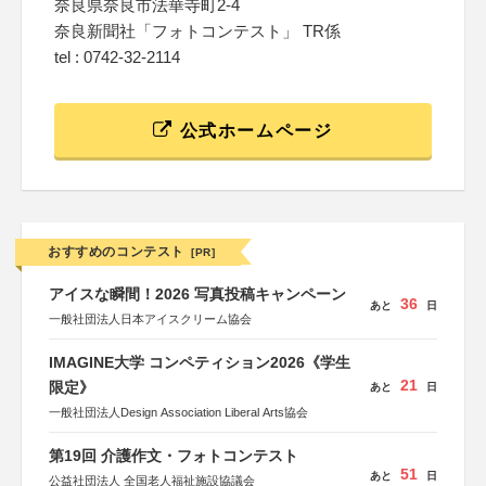
奈良県奈良市法華寺町2-4
奈良新聞社「フォトコンテスト」 TR係
tel : 0742-32-2114
公式ホームページ
おすすめのコンテスト
[PR]
アイスな瞬間！2026 写真投稿キャンペーン
36
あと
日
一般社団法人日本アイスクリーム協会
IMAGINE大学 コンペティション2026《学生
21
限定》
あと
日
一般社団法人Design Association Liberal Arts協会
第19回 介護作文・フォトコンテスト
51
あと
日
公益社団法人 全国老人福祉施設協議会