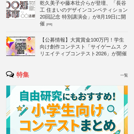
乾久美子や藤本壮介らが登壇、「長谷
工 住まいのデザインコンペティション
20回記念 特別講演会」が8月19日に開
催
[PR]
【公募情報】大賞賞金100万円！学生
向け創作コンテスト「サイゲームス ク
リエイティブコンテスト2026」が開催
特集
一覧