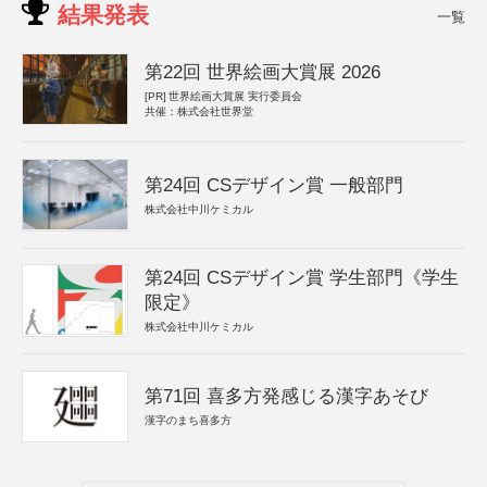
結果発表
一覧
第22回 世界絵画大賞展 2026
[PR]
世界絵画大賞展 実行委員会
共催：株式会社世界堂
第24回 CSデザイン賞 一般部門
株式会社中川ケミカル
第24回 CSデザイン賞 学生部門《学生
限定》
株式会社中川ケミカル
第71回 喜多方発感じる漢字あそび
漢字のまち喜多方