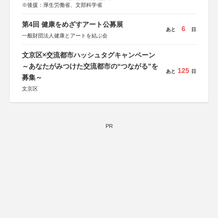
※後援：厚生労働省、文部科学省
第4回 健康をめざすアート公募展
6
あと
日
一般財団法人健康とアートを結ぶ会
文京区×交流都市ハッシュタグキャンペーン
～あなたがみつけた交流都市の“つながる”を
125
あと
日
募集～
文京区
PR