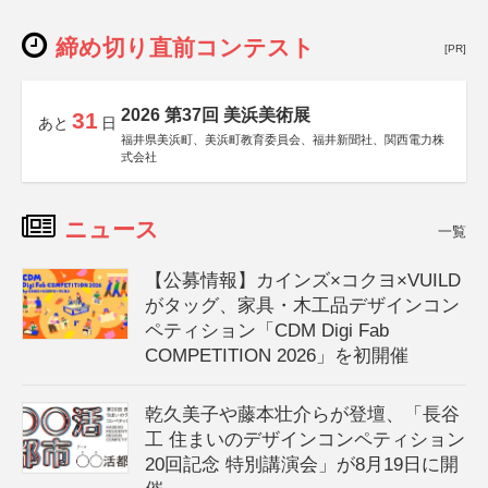
締め切り直前コンテスト
[PR]
2026 第37回 美浜美術展
31
あと
日
福井県美浜町、美浜町教育委員会、福井新聞社、関西電力株
式会社
ニュース
一覧
【公募情報】カインズ×コクヨ×VUILD
がタッグ、家具・木工品デザインコン
ペティション「CDM Digi Fab
COMPETITION 2026」を初開催
乾久美子や藤本壮介らが登壇、「長谷
工 住まいのデザインコンペティション
20回記念 特別講演会」が8月19日に開