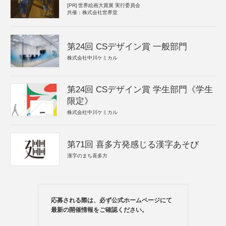
[PR]
世界絵画大賞展 実行委員会
共催：株式会社世界堂
第24回 CSデザイン賞 一般部門
株式会社中川ケミカル
第24回 CSデザイン賞 学生部門《学生
限定》
株式会社中川ケミカル
第71回 喜多方発感じる漢字あそび
漢字のまち喜多方
応募される際は、必ず公式ホームページにて
最新の開催情報をご確認ください。