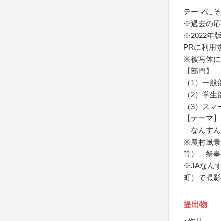
テーマにそ
※過去の応
※2022
PRに利用
※被写体に
【部門】
（1）一般
（2）学生
（3）スマ
【テーマ】
「なんすん
※農村風景
等）、祭事
※JAなん
町）で撮影
提出物
●作品