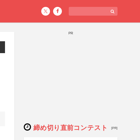
PR
締め切り直前コンテスト
[PR]