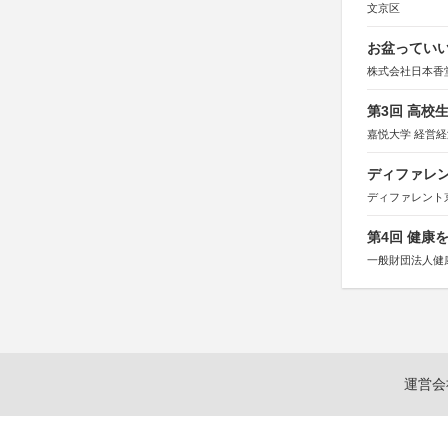
文京区
お盆っていい
株式会社日本香
第3回 高校
嘉悦大学 経営
ディファレン
ディファレント
第4回 健康
一般財団法人健
運営会