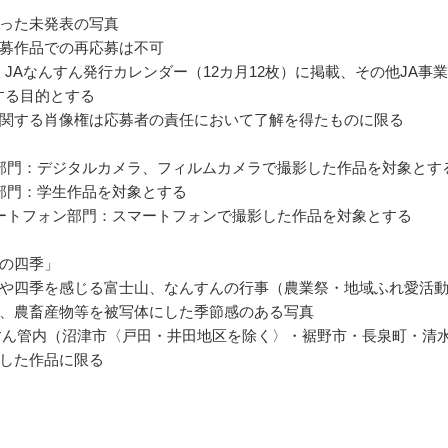
った未発表の写真
募作品での再応募は不可
年版 JAなんすん発行カレンダー（12カ月12枚）に掲載、その他JA事業
する目的とする
関する肖像権は応募者の責任において了解を得たものに限る
部門：デジタルカメラ、フィルムカメラで撮影した作品を対象とす
部門：学生作品を対象とする
ートフォン部門：スマートフォンで撮影した作品を対象とする
の四季」
や四季を感じる富士山、なんすんの行事（農業祭・地域ふれ愛活
、農畜産物等を被写体にした季節感のある写真
すん管内（沼津市〈戸田・井田地区を除く〉・裾野市・長泉町・清
した作品に限る