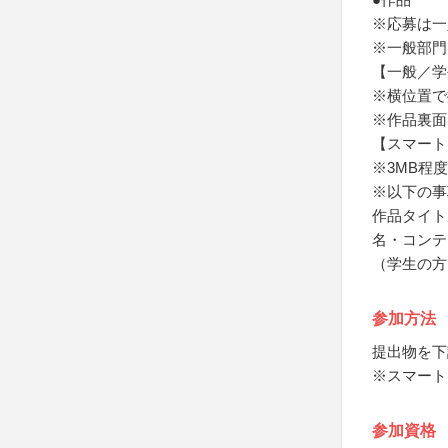
※応募は一
※一般部門
【一般／学
※横位置で
※作品裏面
【スマート
※3MB程度
※以下の事
作品タイト
名・コンテ
（学生の方
参加方法
提出物を下
※スマート
参加資格