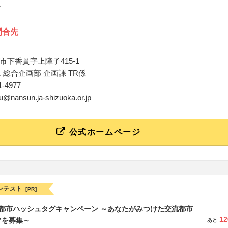
ん
問合先
市下香貫字上障子415-1
 総合企画部 企画課 TR係
31-4977
ku@nansun.ja-shizuoka.or.jp
公式ホームページ
ンテスト
[PR]
流都市ハッシュタグキャンペーン ～あなたがみつけた交流都市
12
”を募集～
あと