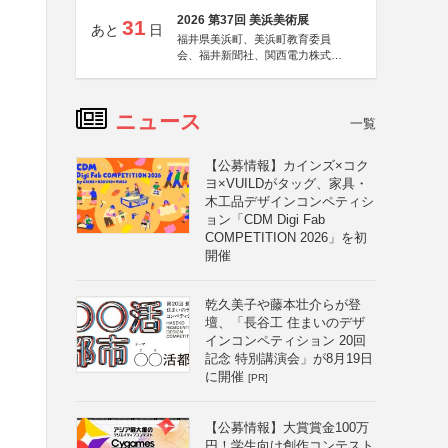
2026 第37回 美浜美術展
31
あと
日
福井県美浜町、美浜町教育委員
会、福井新聞社、関西電力株式会
社
ニュース
一覧
【公募情報】カインズ×コク
ヨ×VUILDがタッグ、家具・
木工品デザインコンペティシ
ョン「CDM Digi Fab
COMPETITION 2026」を初
開催
乾久美子や藤本壮介らが登
壇、「長谷工 住まいのデザ
インコンペティション 20回
記念 特別講演会」が8月19日
に開催
[PR]
【公募情報】大賞賞金100万
円！学生向け創作コンテスト