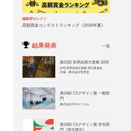
編集部セレクト
高額賞金コンテストランキング《2026年夏》
結果発表
一覧
第22回 世界絵画大賞展 2026
[PR]
世界絵画大賞展 実行委員会
共催：株式会社世界堂
第24回 CSデザイン賞 一般部
門
株式会社中川ケミカル
第24回 CSデザイン賞 学生部
門《学生限定》