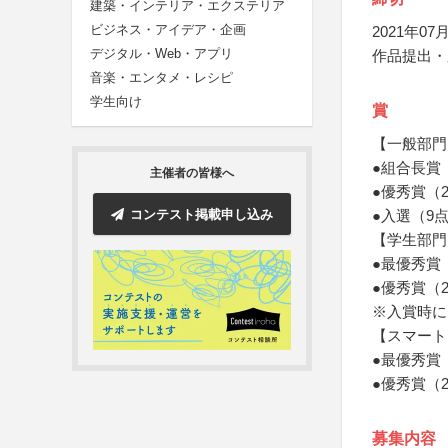
建築・インテリア・エクステリア
ビジネス・アイデア・企画
2021年07月
デジタル・Web・アプリ
作品提出・
音楽・エンタメ・レシピ
学生向け
賞
【一般部門
●組合長賞
主催者の皆様へ
●優秀賞（
コンテスト掲載申し込み
●入選（9
【学生部門
●最優秀賞
●優秀賞（
※入賞時に
【スマート
●最優秀賞（
●優秀賞（2
募集内容