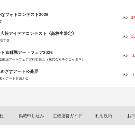
なフォトコンテスト2026
1
あと
堂
生広報アイデアコンテスト《高校生限定》
3
あと
経済学部
ト京町堀アートフェア2026
1
あと
京町堀アートフェア実行委員会（株式会社チグニッタ内）
をめざすアート公募展
7
あと
康とアートを結ぶ会
社
掲載申し込み
主催運営ガイド
利用規約
お