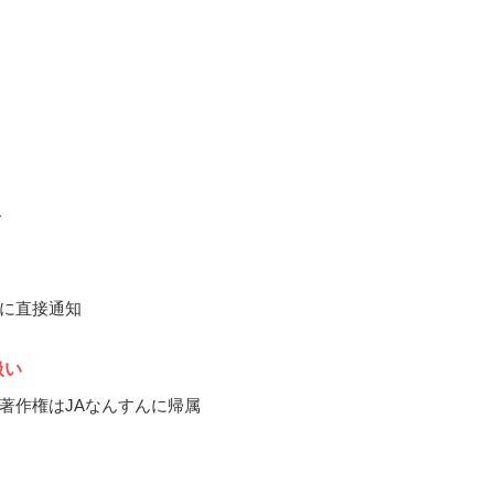
ん
に直接通知
扱い
著作権はJAなんすんに帰属