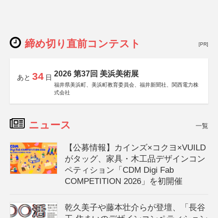
締め切り直前コンテスト
[PR]
2026 第37回 美浜美術展
34
あと
日
福井県美浜町、美浜町教育委員会、福井新聞社、関西電力株
式会社
ニュース
一覧
【公募情報】カインズ×コクヨ×VUILD
がタッグ、家具・木工品デザインコン
ペティション「CDM Digi Fab
COMPETITION 2026」を初開催
乾久美子や藤本壮介らが登壇、「長谷