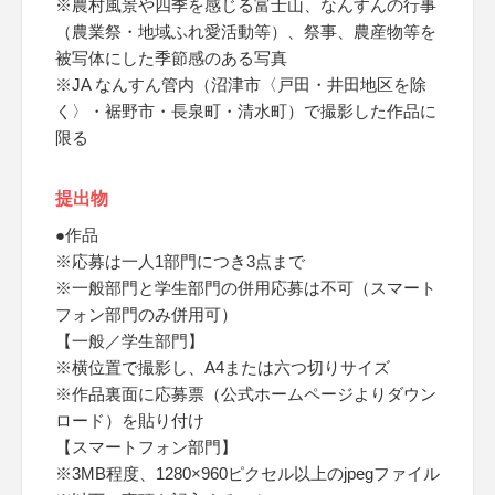
※農村風景や四季を感じる富士山、なんすんの行事
（農業祭・地域ふれ愛活動等）、祭事、農産物等を
被写体にした季節感のある写真
※JA なんすん管内（沼津市〈戸田・井田地区を除
く〉・裾野市・長泉町・清水町）で撮影した作品に
限る
提出物
●作品
※応募は一人1部門につき3点まで
※一般部門と学生部門の併用応募は不可（スマート
フォン部門のみ併用可）
【一般／学生部門】
※横位置で撮影し、A4または六つ切りサイズ
※作品裏面に応募票（公式ホームページよりダウン
ロード）を貼り付け
【スマートフォン部門】
※3MB程度、1280×960ピクセル以上のjpegファイル