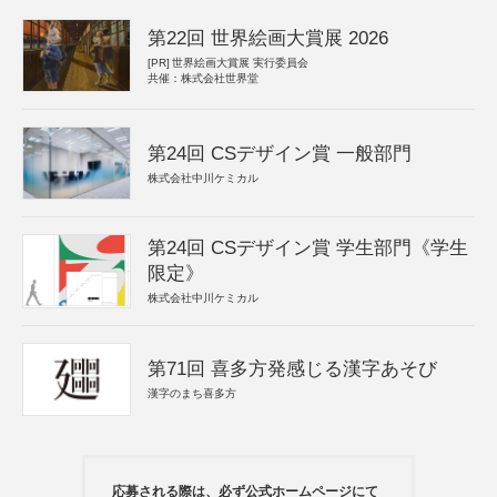
第22回 世界絵画大賞展 2026
[PR]
世界絵画大賞展 実行委員会
共催：株式会社世界堂
第24回 CSデザイン賞 一般部門
株式会社中川ケミカル
第24回 CSデザイン賞 学生部門《学生
限定》
株式会社中川ケミカル
第71回 喜多方発感じる漢字あそび
漢字のまち喜多方
応募される際は、必ず公式ホームページにて