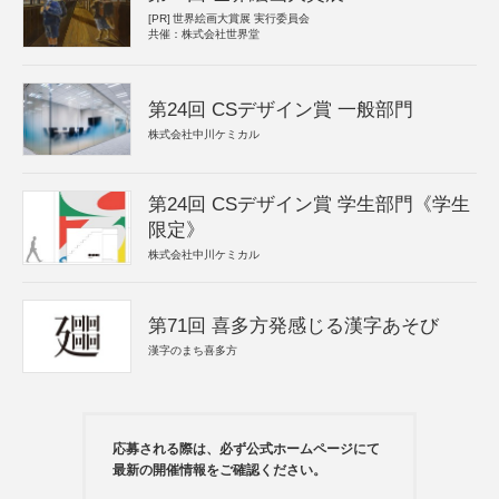
[PR]
世界絵画大賞展 実行委員会
共催：株式会社世界堂
第24回 CSデザイン賞 一般部門
株式会社中川ケミカル
第24回 CSデザイン賞 学生部門《学生
限定》
株式会社中川ケミカル
第71回 喜多方発感じる漢字あそび
漢字のまち喜多方
応募される際は、必ず公式ホームページにて
最新の開催情報をご確認ください。