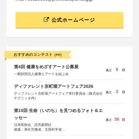
公式ホームページ
おすすめのコンテスト
[PR]
第4回 健康をめざすアート公募展
9
あと
日
一般財団法人健康とアートを結ぶ会
ディファレント京町堀アートフェア2026
3
あと
日
ディファレント京町堀アートフェア実行委員会（株式会社
チグニッタ内）
第10回 生命（いのち）を見つめるフォト＆エ
ッセー
56
あと
日
日本医師会、読売新聞社
後援：厚生労働省、文部科学省
協賛：東京海上日動火災保険株式会社、東京海上日動あん
しん生命保険株式会社