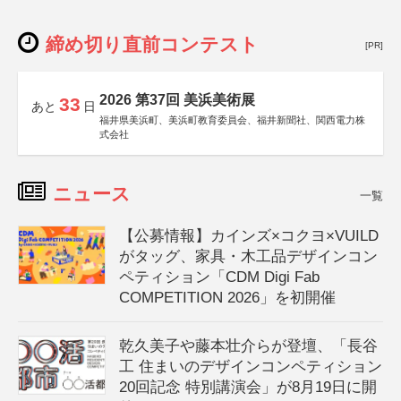
締め切り直前コンテスト
[PR]
2026 第37回 美浜美術展
33
あと
日
福井県美浜町、美浜町教育委員会、福井新聞社、関西電力株
式会社
ニュース
一覧
【公募情報】カインズ×コクヨ×VUILD
がタッグ、家具・木工品デザインコン
ペティション「CDM Digi Fab
COMPETITION 2026」を初開催
乾久美子や藤本壮介らが登壇、「長谷
工 住まいのデザインコンペティション
20回記念 特別講演会」が8月19日に開