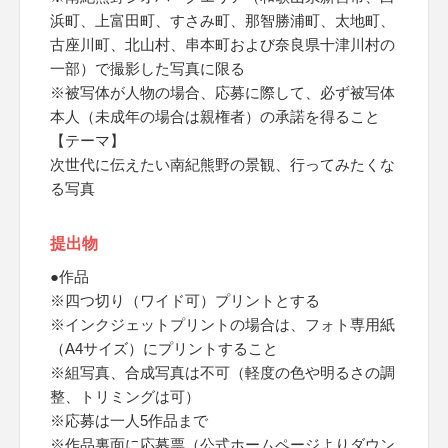
浜町、上富田町、すさみ町、那智勝浦町、太地町、
古座川町、北山村、串本町および奈良県十津川村の
一部）で撮影した写真に限る
※被写体が人物の場合、応募に際して、必ず被写体
本人（未成年の場合は親権者）の承諾を得ること
【テーマ】
次世代に伝えたい南紀熊野の景観、行ってみたくな
る写真
提出物
●作品
※四つ切り（ワイド可）プリントとする
※インクジェットプリントの場合は、フォト専用紙
（A4サイズ）にプリントすること
※組写真、合成写真は不可（軽度の色や明るさの調
整、トリミングは可）
※応募は一人5作品まで
※作品裏面に応募票（公式ホームページよりダウン