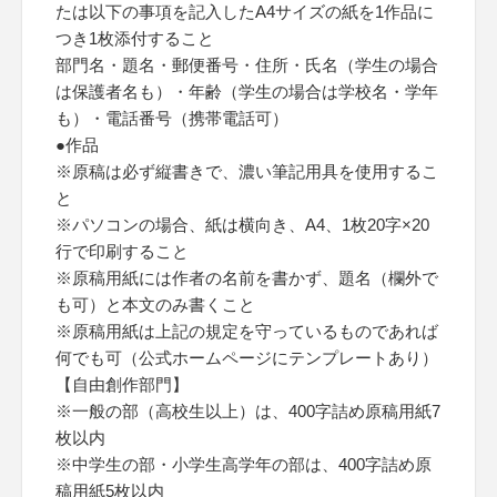
たは以下の事項を記入したA4サイズの紙を1作品に
つき1枚添付すること
部門名・題名・郵便番号・住所・氏名（学生の場合
は保護者名も）・年齢（学生の場合は学校名・学年
も）・電話番号（携帯電話可）
●作品
※原稿は必ず縦書きで、濃い筆記用具を使用するこ
と
※パソコンの場合、紙は横向き、A4、1枚20字×20
行で印刷すること
※原稿用紙には作者の名前を書かず、題名（欄外で
も可）と本文のみ書くこと
※原稿用紙は上記の規定を守っているものであれば
何でも可（公式ホームページにテンプレートあり）
【自由創作部門】
※一般の部（高校生以上）は、400字詰め原稿用紙7
枚以内
※中学生の部・小学生高学年の部は、400字詰め原
稿用紙5枚以内