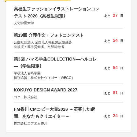
高校生ファッションイラストレーションコン
27
テスト 2026《高校生限定》
あと
日
文化学園大学
第19回 介護作文・フォトコンテスト
54
あと
日
公益社団法人 全国老人福祉施設協議会
※後援：厚生労働省、文部科学省
第3回 ハマる学生COLLECTION―ハルコレ
―《学生限定》
54
あと
日
学校法人岩崎学園
特別協賛：株式会社ウィゴー（WEGO）
KOKUYO DESIGN AWARD 2027
61
あと
日
コクヨ株式会社
FM香川 CMコピー大賞2026 ～応募した瞬
24
間、あなたもクリエイター～
あと
日
株式会社エフエム香川