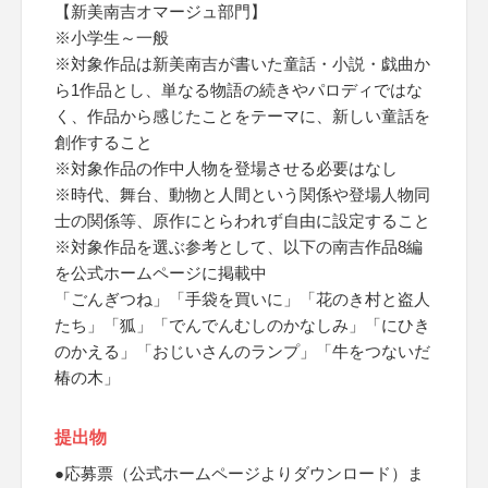
【新美南吉オマージュ部門】
※小学生～一般
※対象作品は新美南吉が書いた童話・小説・戯曲か
ら1作品とし、単なる物語の続きやパロディではな
く、作品から感じたことをテーマに、新しい童話を
創作すること
※対象作品の作中人物を登場させる必要はなし
※時代、舞台、動物と人間という関係や登場人物同
士の関係等、原作にとらわれず自由に設定すること
※対象作品を選ぶ参考として、以下の南吉作品8編
を公式ホームページに掲載中
「ごんぎつね」「手袋を買いに」「花のき村と盗人
たち」「狐」「でんでんむしのかなしみ」「にひき
のかえる」「おじいさんのランプ」「牛をつないだ
椿の木」
提出物
●応募票（公式ホームページよりダウンロード）ま