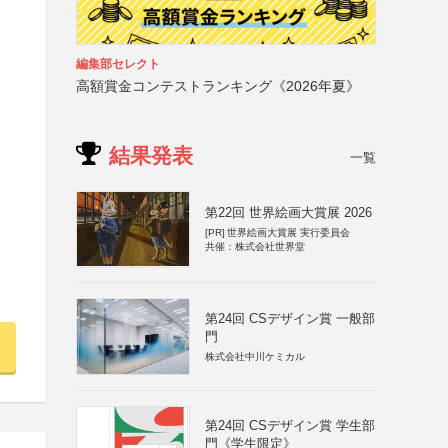
編集部セレクト
高額賞金コンテストランキング《2026年夏》
結果発表
一覧
第22回 世界絵画大賞展 2026
[PR]
世界絵画大賞展 実行委員会
共催：株式会社世界堂
第24回 CSデザイン賞 一般部
門
株式会社中川ケミカル
第24回 CSデザイン賞 学生部
門《学生限定》