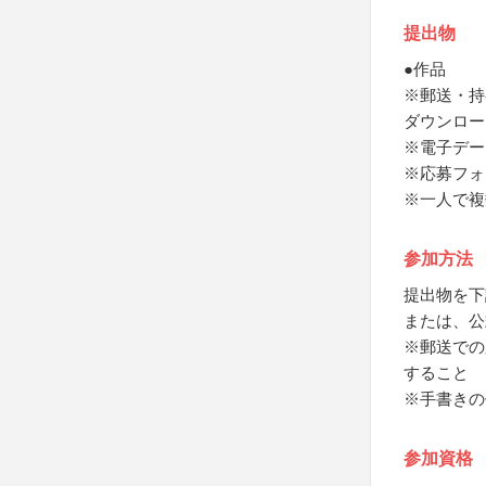
提出物
●作品
※郵送・持
ダウンロー
※電子デー
※応募フォー
※一人で複
参加方法
提出物を下
または、公
※郵送での
すること
※手書きの
参加資格