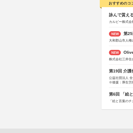
おすすめのコ
詠んで貰える
カルビー株式会
第2
NEW
大和郡山市人権
Oli
NEW
株式会社三井住
第19回 介
公益社団法人 
※後援：厚生労
第6回 「絵
「絵と言葉のチ