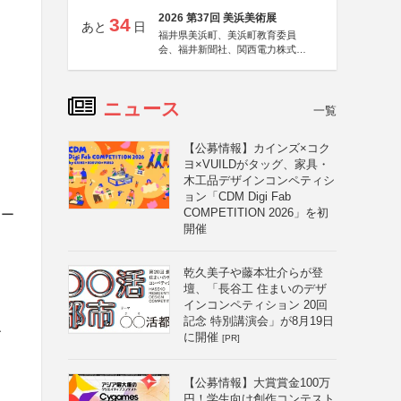
2026 第37回 美浜美術展
34
あと
日
福井県美浜町、美浜町教育委員
会、福井新聞社、関西電力株式会
社
ニュース
一覧
【公募情報】カインズ×コク
ヨ×VUILDがタッグ、家具・
木工品デザインコンペティシ
ョン「CDM Digi Fab
COMPETITION 2026」を初
カー
開催
乾久美子や藤本壮介らが登
壇、「長谷工 住まいのデザ
インコンペティション 20回
記念 特別講演会」が8月19日
ズ
に開催
[PR]
【公募情報】大賞賞金100万
円！学生向け創作コンテスト