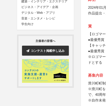
建築・インテリア・エクステリア
ビジネス・アイデア・企画
2024年01月
デジタル・Web・アプリ
作品提出・
音楽・エンタメ・レシピ
学生向け
賞
【ロゴマー
●最優秀賞
主催者の皆様へ
【キャッチ
コンテスト掲載申し込み
●最優秀賞
※ロゴマー
ドとする
募集内容
滑川町町制
※滑川町を
で、40周
※自作未発