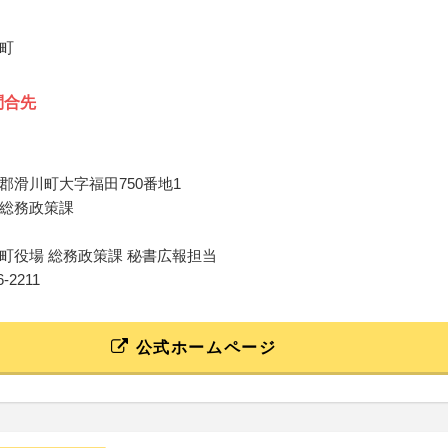
町
問合先
郡滑川町大字福田750番地1
総務政策課
町役場 総務政策課 秘書広報担当
56-2211
公式ホームページ