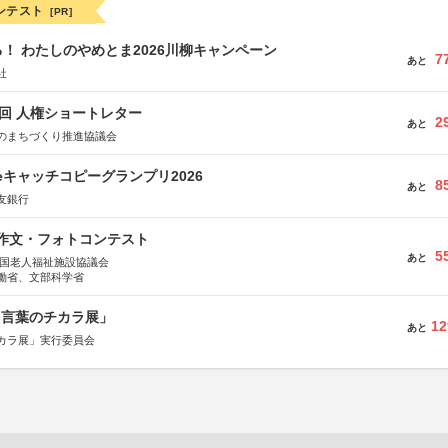
ンテスト
[PR]
！ わたしのやめとま2026川柳キャンペーン
7
あと
社
5回 人権ショートレター
2
あと
のまちづくり推進協議会
veキャッチコピーグランプリ2026
8
あと
友銀行
護作文・フォトコンテスト
5
あと
全国老人福祉施設協議会
働省、文部科学省
と言葉のチカラ展」
12
あと
カラ展」実行委員会