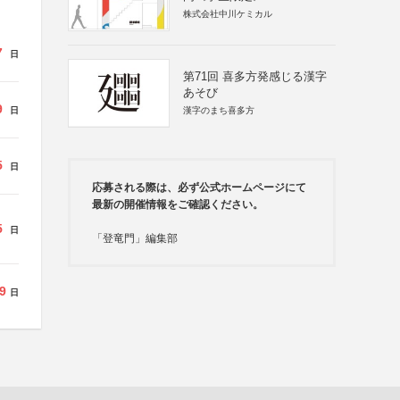
株式会社中川ケミカル
7
日
第71回 喜多方発感じる漢字
あそび
9
日
漢字のまち喜多方
5
日
応募される際は、必ず公式ホームページにて
最新の開催情報をご確認ください。
5
日
「登竜門」編集部
9
日