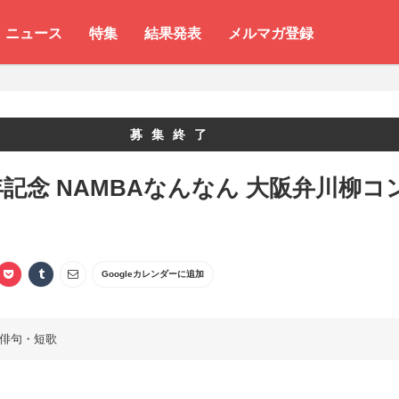
ニュース
特集
結果発表
メルマガ登録
募集終了
年記念 NAMBAなんなん 大阪弁川柳コ
ト
Googleカレンダーに追加
俳句・短歌