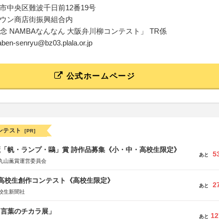
市中央区難波千日前12番19号
ウン商店街振興組合内
念 NAMBAなんなん 大阪弁川柳コンテスト」 TR係
aben-senryu@bz03.plala.or.jp
公式ホームページ
ンテスト
[PR]
薫「帆・ランプ・鷗」賞 詩作品募集《小・中・高校生限定》
5
あと
丸山薫賞運営委員会
国高校生創作コンテスト《高校生限定》
2
あと
校生新聞社
と言葉のチカラ展」
12
あと