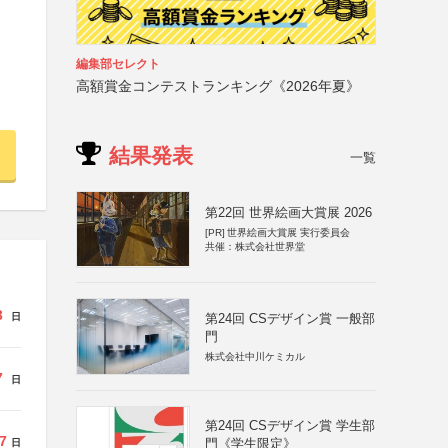
編集部セレクト
高額賞金コンテストランキング《2026年夏》
結果発表
一覧
第22回 世界絵画大賞展 2026
[PR]
世界絵画大賞展 実行委員会
共催：株式会社世界堂
3
第24回 CSデザイン賞 一般部
日
門
株式会社中川ケミカル
7
日
第24回 CSデザイン賞 学生部
7
門《学生限定》
日