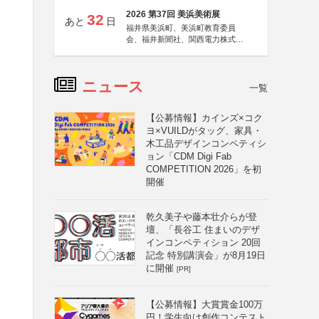
2026 第37回 美浜美術展
32
あと
日
福井県美浜町、美浜町教育委員
会、福井新聞社、関西電力株式会
社
ニュース
一覧
【公募情報】カインズ×コク
ヨ×VUILDがタッグ、家具・
木工品デザインコンペティシ
ョン「CDM Digi Fab
COMPETITION 2026」を初
開催
乾久美子や藤本壮介らが登
壇、「長谷工 住まいのデザ
インコンペティション 20回
記念 特別講演会」が8月19日
に開催
[PR]
【公募情報】大賞賞金100万
円！学生向け創作コンテスト