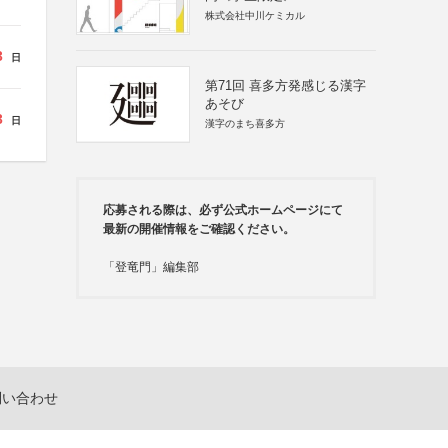
株式会社中川ケミカル
3
日
第71回 喜多方発感じる漢字
あそび
3
日
漢字のまち喜多方
応募される際は、必ず公式ホームページにて
最新の開催情報をご確認ください。
「登竜門」編集部
問い合わせ