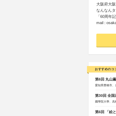
大阪府大阪
なんなんタ
「60周年記
mail : osak
おすすめのコ
第6回 丸山
愛知県豊橋市、
第30回 全
國學院大學、高
第6回 「絵