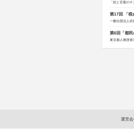
「絵と言葉のチ
第17回 「
一般社団法人武
第6回「都民
東京都人権啓発
運営会