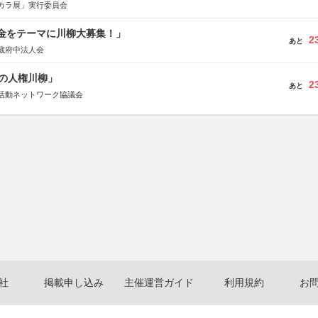
カラ展」実行委員会
税金をテーマに川柳大募集！」
2
あと
蔵府中法人会
の人権川柳」
2
あと
活動ネットワーク協議会
社
掲載申し込み
主催運営ガイド
利用規約
お