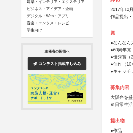
建築・インテリア・エクステリア
ビジネス・アイデア・企画
2017年10月
デジタル・Web・アプリ
作品提出・
音楽・エンタメ・レシピ
学生向け
賞
●なんなん
●60周年
主催者の皆様へ
●優秀賞（
コンテスト掲載申し込み
●佳作（10
●キャッチ
募集内容
大阪弁を盛
※日常生活
提出物
●作品