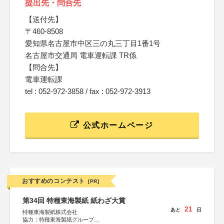
提出先・問合先
【送付先】
〒460-8508
愛知県名古屋市中区三の丸三丁目1番1号
名古屋市交通局 電車運転課 TR係
【問合先】
電車運転課
tel : 052-972-3858 / fax : 052-972-3913
公式ホームページ
おすすめのコンテスト
[PR]
第34回 特種東海製紙 紙わざ大賞
21
あと
日
特種東海製紙株式会社
協力：特種東海製紙グループ