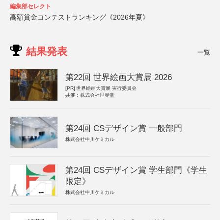
編集部セレクト
高額賞金コンテストランキング《2026年夏》
結果発表
一覧
第22回 世界絵画大賞展 2026
[PR]
世界絵画大賞展 実行委員会
共催：株式会社世界堂
第24回 CSデザイン賞 一般部門
株式会社中川ケミカル
第24回 CSデザイン賞 学生部門《学生
限定》
株式会社中川ケミカル