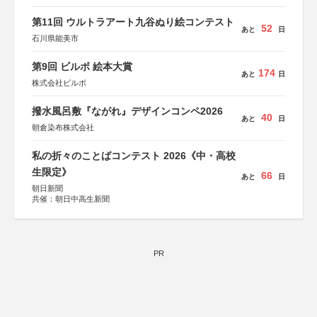
特別協賛：静岡県長泉町
第11回 ウルトラアート九谷ぬり絵コンテスト
52
あと
日
石川県能美市
第9回 ビルボ 絵本大賞
174
あと
日
株式会社ビルボ
撥水風呂敷『ながれ』デザインコンペ2026
40
あと
日
朝倉染布株式会社
私の折々のことばコンテスト 2026《中・高校
生限定》
66
あと
日
朝日新聞
共催：朝日中高生新聞
PR