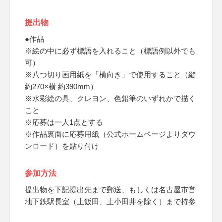
提出物
●作品
※絵の中に必ず標語を入れること（標語例以外でも
可）
※八つ切り画用紙を「横向き」で使用すること（縦
約270×横 約390mm）
※水彩絵の具、クレヨン、色鉛筆のいずれかで描く
こと
※応募は一人1点とする
※作品裏面に応募用紙（公式ホームページよりダウ
ンロード）を貼り付け
参加方法
提出物を下記提出先まで郵送、もしくは名古屋市営
地下鉄駅長室（上飯田、上小田井を除く）まで持参