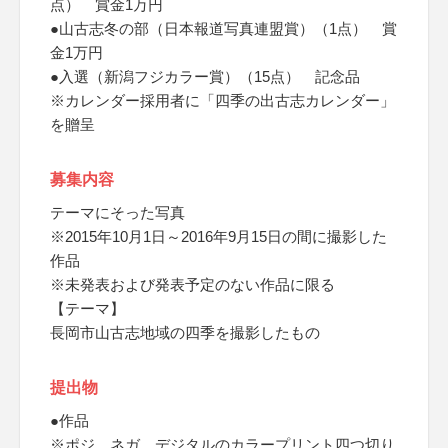
点） 賞金1万円
●山古志冬の部（日本報道写真連盟賞）（1点） 賞
金1万円
●入選（新潟フジカラー賞）（15点） 記念品
※カレンダー採用者に「四季の出古志カレンダー」
を贈呈
募集内容
テーマにそった写真
※2015年10月1日～2016年9月15日の間に撮影した
作品
※未発表および発表予定のない作品に限る
【テーマ】
長岡市山古志地域の四季を撮影したもの
提出物
●作品
※ポジ、ネガ、デジタルのカラープリント四つ切り