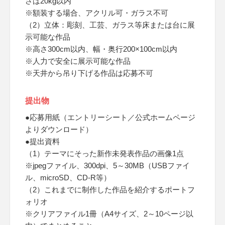
さは20kg以内
※額装する場合、アクリル可・ガラス不可
（2）立体：彫刻、工芸、ガラス等床または台に展
示可能な作品
※高さ300cm以内、幅・奥行200×100cm以内
※人力で安全に展示可能な作品
※天井から吊り下げる作品は応募不可
提出物
●応募用紙（エントリーシート／公式ホームページ
よりダウンロード）
●提出資料
（1）テーマにそった新作未発表作品の画像1点
※jpegファイル、300dpi、5～30MB（USBファイ
ル、microSD、CD-R等）
（2）これまでに制作した作品を紹介するポートフ
ォリオ
※クリアファイル1冊（A4サイズ、2～10ページ以