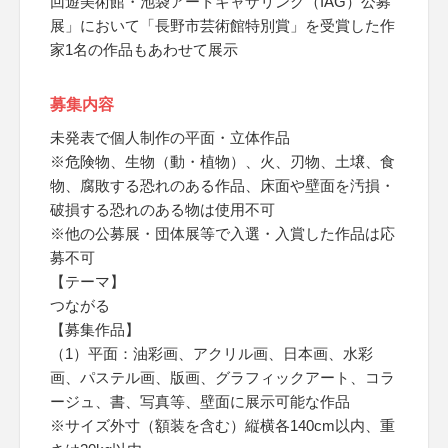
回遊美術館・池袋アートギャザリング（IAG）公募
展」において「長野市芸術館特別賞」を受賞した作
家1名の作品もあわせて展示
募集内容
未発表で個人制作の平面・立体作品
※危険物、生物（動・植物）、火、刃物、土壌、食
物、腐敗する恐れのある作品、床面や壁面を汚損・
破損する恐れのある物は使用不可
※他の公募展・団体展等で入選・入賞した作品は応
募不可
【テーマ】
つながる
【募集作品】
（1）平面：油彩画、アクリル画、日本画、水彩
画、パステル画、版画、グラフィックアート、コラ
ージュ、書、写真等、壁面に展示可能な作品
※サイズ外寸（額装を含む）縦横各140cm以内、重