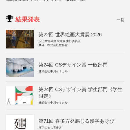
結果発表
一覧
第22回 世界絵画大賞展 2026
[PR]
世界絵画大賞展 実行委員会
共催：株式会社世界堂
第24回 CSデザイン賞 一般部門
株式会社中川ケミカル
第24回 CSデザイン賞 学生部門《学生
限定》
株式会社中川ケミカル
第71回 喜多方発感じる漢字あそび
漢字のまち喜多方