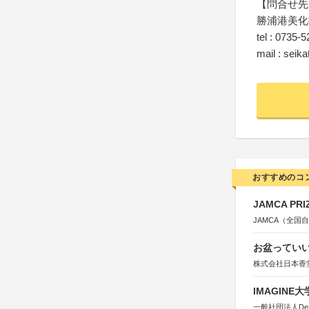
【問合せ先
勝浦港美化
tel : 0735-
mail : seik
おすすめのコ
JAMCA P
JAMCA（全
お盆っていい
株式会社日本香
IMAGINE
一般社団法人Design 