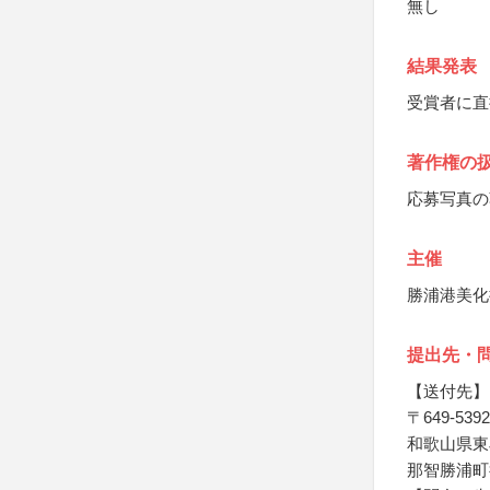
無し
結果発表
受賞者に直
著作権の
応募写真の
主催
勝浦港美化
提出先・
【送付先】
〒649-5392
和歌山県東
那智勝浦町