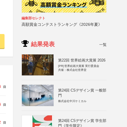
編集部セレクト
高額賞金コンテストランキング《2026年夏》
結果発表
一覧
第22回 世界絵画大賞展 2026
[PR]
世界絵画大賞展 実行委員会
共催：株式会社世界堂
4
日
第24回 CSデザイン賞 一般部
門
株式会社中川ケミカル
4
日
第24回 CSデザイン賞 学生部
2
日
門《学生限定》