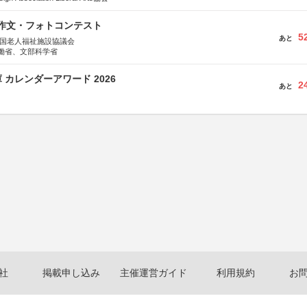
護作文・フォトコンテスト
5
あと
全国老人福祉施設協議会
働省、文部科学省
 カレンダーアワード 2026
2
あと
社
掲載申し込み
主催運営ガイド
利用規約
お