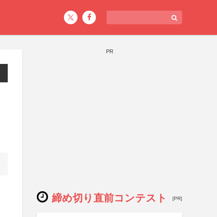
PR
締め切り直前コンテスト
[PR]