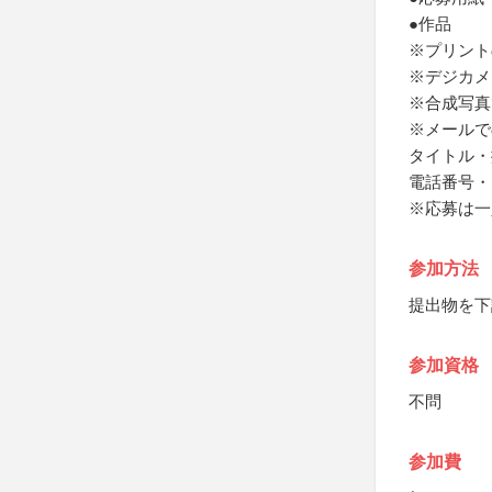
●作品
※プリント
※デジカメ
※合成写真
※メールで
タイトル・
電話番号・
※応募は一
参加方法
提出物を下
参加資格
不問
参加費