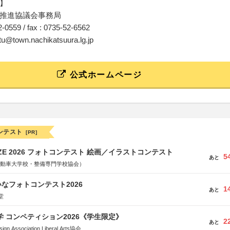
】
推進協議会事務局
52-0559 / fax : 0735-52-6562
atu@town.nachikatsuura.lg.jp
公式ホームページ
ンテスト
[PR]
RIZE 2026 フォトコンテスト 絵画／イラストコンテスト
5
あと
国自動車大学校・整備専門学校協会）
なフォトコンテスト2026
1
あと
堂
大学 コンペティション2026《学生限定》
2
あと
Association Liberal Arts協会