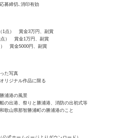
応募締切､消印有効
（1点） 賞金3万円、副賞
2点） 賞金1万円、副賞
点） 賞金5000円、副賞
った写真
オリジナル作品に限る
勝浦港の風景
船の出港、祭りと勝浦港、消防の出初式等
和歌山県那智勝浦町の勝浦港のこと
（公式ホームページよりダウンロード）