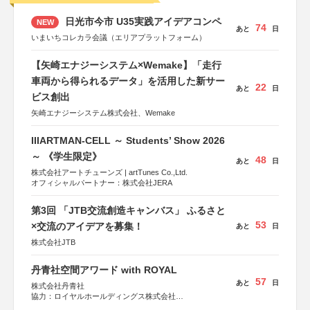
日光市今市 U35実践アイデアコンペ
NEW
74
あと
日
いまいちコレカラ会議（エリアプラットフォーム）
【矢崎エナジーシステム×Wemake】「走行
車両から得られるデータ」を活用した新サー
22
あと
日
ビス創出
矢崎エナジーシステム株式会社、Wemake
IIIARTMAN-CELL ～ Students’ Show 2026
～ 《学生限定》
48
あと
日
株式会社アートチューンズ | artTunes Co.,Ltd.
オフィシャルパートナー：株式会社JERA
第3回 「JTB交流創造キャンバス」 ふるさと
53
×交流のアイデアを募集！
あと
日
株式会社JTB
丹青社空間アワード with ROYAL
57
あと
日
株式会社丹青社
協力：ロイヤルホールディングス株式会社
運営協力：株式会社JDN