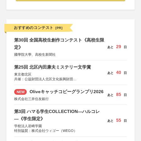
おすすめのコンテスト
[PR]
第30回 全国高校生創作コンテスト《高校生限
29
定》
あと
日
國學院大學、高校生新聞社
第25回 北区内田康夫ミステリー文学賞
40
あと
日
東京都北区
共催：公益財団法人北区文化振興財団
協力：一般財団法人内田康夫財団
協賛：株式会社実業之日本社
Oliveキャッチコピーグランプリ2026
NEW
85
あと
日
株式会社三井住友銀行
第3回 ハマる学生COLLECTION―ハルコレ
―《学生限定》
55
あと
日
学校法人岩崎学園
特別協賛：株式会社ウィゴー（WEGO）