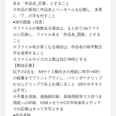
名を「作品名_応募」とすること
※作品の冒頭に作品名とペンネームを記載し、末尾
に「了」の字を付すこと
●添付図版（任意）
※ファイルが複数ある場合は、まとめてzipファイ
ルに圧縮し、ファイル名を「作品名_図版」とする
こと
※ファイル名が長くなる場合は、作品名の前半数文
字を使用すること
※ファイルサイズの上限は合計3MBとする
【郵送応募】
以下の2点を、A4サイズ横向きの用紙に40字×40行
の縦書きでプリントアウトし、バインダークリップ
かゼムクリップで右上を綴じること（紐やホチキス
は不可）
※手書き原稿、感熱紙印刷、原稿用紙等マス目つき
用紙への印刷、USBメモリやCD-R等保存メディア
での応募はすべて不可とする
●作品原稿