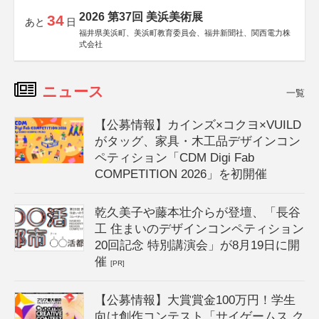
2026 第37回 美浜美術展
34
あと
日
福井県美浜町、美浜町教育委員会、福井新聞社、関西電力株
式会社
ニュース
一覧
【公募情報】カインズ×コクヨ×VUILD
がタッグ、家具・木工品デザインコン
ペティション「CDM Digi Fab
COMPETITION 2026」を初開催
乾久美子や藤本壮介らが登壇、「長谷
工 住まいのデザインコンペティション
20回記念 特別講演会」が8月19日に開
催
[PR]
【公募情報】大賞賞金100万円！学生
向け創作コンテスト「サイゲームス ク