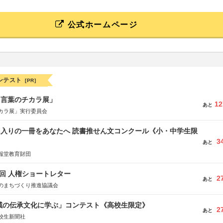
公式ホームページ
ンテスト
[PR]
と言葉のチカラ展」
12
あと
カラ展」実行委員会
に入りの一冊をあなたへ 読書推せん文コンクール《小・中学生限
3
あと
報堂教育財団
5回 人権ショートレター
2
あと
のまちづくり推進協議会
地域の伝承文化に学ぶ」コンテスト《高校生限定》
2
あと
校生新聞社