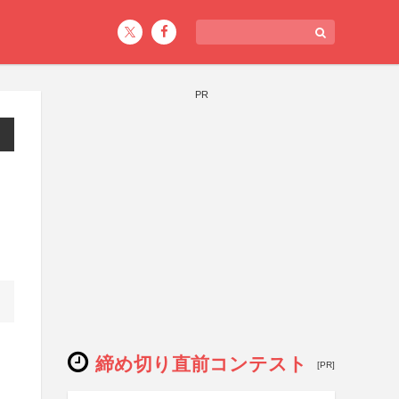
PR
締め切り直前コンテスト
[PR]