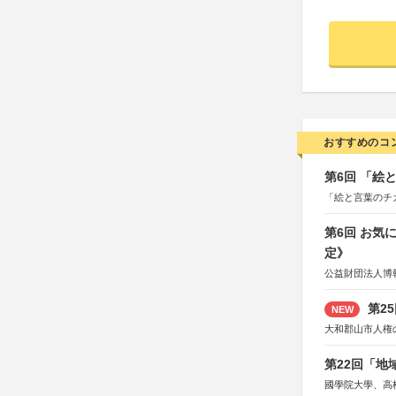
おすすめのコ
第6回 「絵
「絵と言葉のチ
第6回 お気
定》
公益財団法人博
第2
NEW
大和郡山市人権
第22回「
國學院大學、高