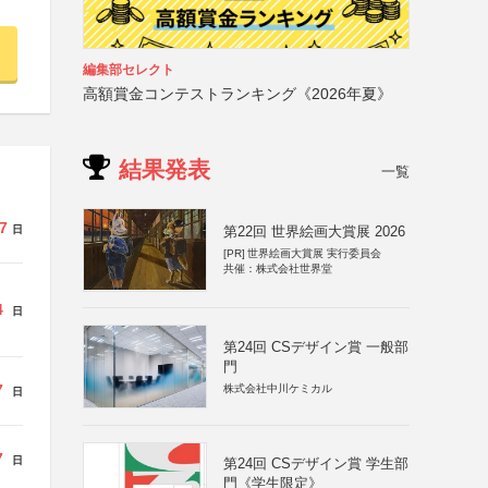
編集部セレクト
高額賞金コンテストランキング《2026年夏》
結果発表
一覧
7
日
第22回 世界絵画大賞展 2026
[PR]
世界絵画大賞展 実行委員会
共催：株式会社世界堂
4
日
第24回 CSデザイン賞 一般部
門
7
株式会社中川ケミカル
日
7
日
第24回 CSデザイン賞 学生部
門《学生限定》