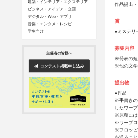
建築・インテリア・エクステリア
作品提出・
ビジネス・アイデア・企画
デジタル・Web・アプリ
賞
音楽・エンタメ・レシピ
●ミステリ
学生向け
募集内容
主催者の皆様へ
未発表の短
※他の文学
コンテスト掲載申し込み
提出物
●作品
※手書きの
したワープ
※原稿には
※ワープロ
※フロッピ
を送ること