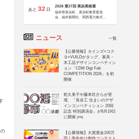
2026 第37回 美浜美術展
32
あと
日
福井県美浜町、美浜町教育委員
会、福井新聞社、関西電力株式会
社
ニュース
一覧
【公募情報】カインズ×コク
ヨ×VUILDがタッグ、家具・
木工品デザインコンペティシ
ョン「CDM Digi Fab
COMPETITION 2026」を初
開催
乾久美子や藤本壮介らが登
壇、「長谷工 住まいのデザ
字
インコンペティション 20回
記念 特別講演会」が8月19日
に開催
[PR]
もの
【公募情報】大賞賞金100万
円！学生向け創作コンテスト