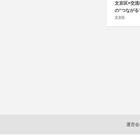
文京区×交
の“つながる
文京区
運営会