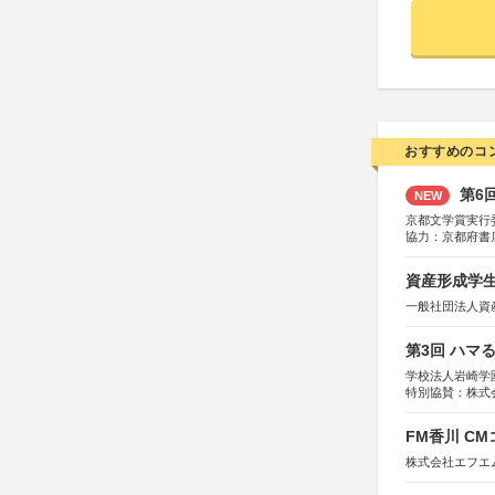
おすすめのコ
第6
NEW
京都文学賞実行
協力：京都府書
社、集英社、小
研究所、双葉社
資産形成学生
一般社団法人資
第3回 ハマ
学校法人岩崎学
特別協賛：株式
FM香川 C
株式会社エフエ