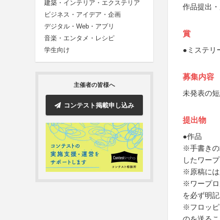
建築・インテリア・エクステリア
作品提出・
ビジネス・アイデア・企画
デジタル・Web・アプリ
賞
音楽・エンタメ・レシピ
●ミステリ
学生向け
募集内容
主催者の皆様へ
未発表の短
コンテスト掲載申し込み
提出物
●作品
※手書きの
したワープ
※原稿には
※ワープロ
を必ず明記
※フロッピ
のを送るこ