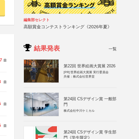
編集部セレクト
高額賞金コンテストランキング《2026年夏》
結果発表
一覧
7
日
第22回 世界絵画大賞展 2026
[PR]
世界絵画大賞展 実行委員会
共催：株式会社世界堂
8
日
第24回 CSデザイン賞 一般部
5
門
日
株式会社中川ケミカル
5
日
第24回 CSデザイン賞 学生部
門《学生限定》