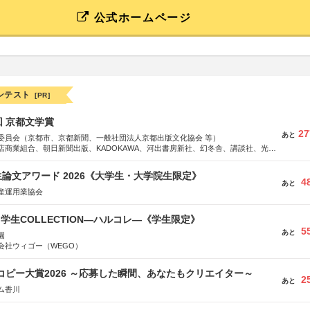
公式ホームページ
ンテスト
[PR]
回 京都文学賞
27
あと
委員会（京都市、京都新聞、一般社団法人京都出版文化協会 等）
店商業組合、朝日新聞出版、KADOKAWA、河出書房新社、幻冬舎、講談社、光文
学館、祥伝社、新潮社、淡交社、ちいさいミシマ社、徳間書店、早川書房、PHP
、文藝春秋、ポプラ社、毎日新聞出版
論文アワード 2026《大学生・大学院生限定》
4
あと
産運用業協会
る学生COLLECTION―ハルコレ―《学生限定》
5
あと
園
会社ウィゴー（WEGO）
Mコピー大賞2026 ～応募した瞬間、あなたもクリエイター～
2
あと
ム香川