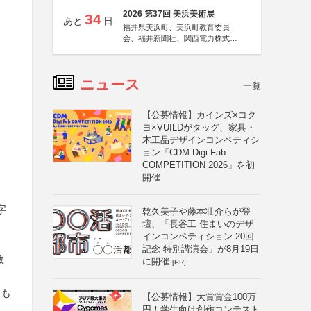
2026 第37回 美浜美術展
34
あと
日
福井県美浜町、美浜町教育委員
会、福井新聞社、関西電力株式会
社
ニュース
一覧
【公募情報】カインズ×コク
ヨ×VUILDがタッグ、家具・
木工品デザインコンペティシ
ョン「CDM Digi Fab
COMPETITION 2026」を初
開催
字
乾久美子や藤本壮介らが登
壇、「長谷工 住まいのデザ
インコンペティション 20回
記念 特別講演会」が8月19日
数
に開催
[PR]
たも
【公募情報】大賞賞金100万
円！学生向け創作コンテスト