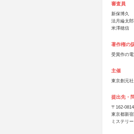
審査員
新保博久
法月綸太郎
米澤穂信
著作権の
受賞作の電
主催
東京創元社
提出先・
〒162-0814
東京都新宿
ミステリー