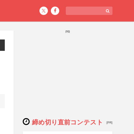
PR
締め切り直前コンテスト
[PR]