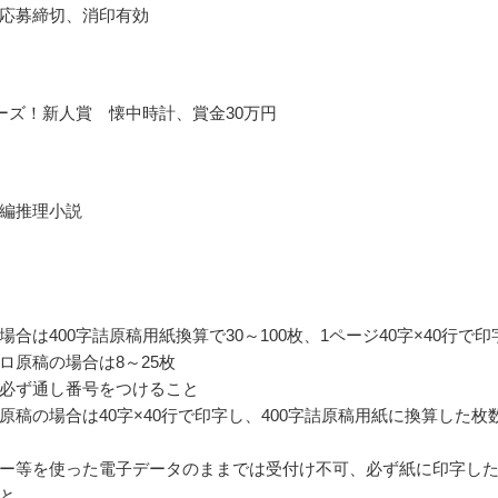
応募締切、消印有効
ーズ！新人賞 懐中時計、賞金30万円
編推理小説
場合は400字詰原稿用紙換算で30～100枚、1ページ40字×40行で印
ロ原稿の場合は8～25枚
必ず通し番号をつけること
原稿の場合は40字×40行で印字し、400字詰原稿用紙に換算した枚
ー等を使った電子データのままでは受付け不可、必ず紙に印字し
と