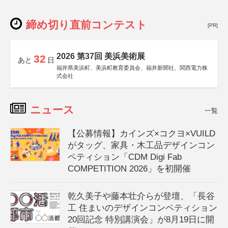
締め切り直前コンテスト
[PR]
2026 第37回 美浜美術展
32
あと
日
福井県美浜町、美浜町教育委員会、福井新聞社、関西電力株
式会社
ニュース
一覧
【公募情報】カインズ×コクヨ×VUILD
がタッグ、家具・木工品デザインコン
ペティション「CDM Digi Fab
COMPETITION 2026」を初開催
乾久美子や藤本壮介らが登壇、「長谷
工 住まいのデザインコンペティション
20回記念 特別講演会」が8月19日に開