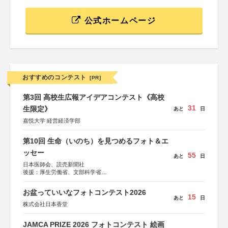
公式ホームページ
おすすめのコンテスト
[PR]
第3回 高校生広報アイデアコンテスト《高校
31
生限定》
あと
日
嘉悦大学 経営経済学部
第10回 生命（いのち）を見つめるフォト＆エ
ッセー
55
あと
日
日本医師会、読売新聞社
後援：厚生労働省、文部科学省
協賛：東京海上日動火災保険株式会社、東京海上日動あん
しん生命保険株式会社
お盆っていいなフォトコンテスト2026
15
あと
日
株式会社日本香堂
JAMCA PRIZE 2026 フォトコンテスト 絵画