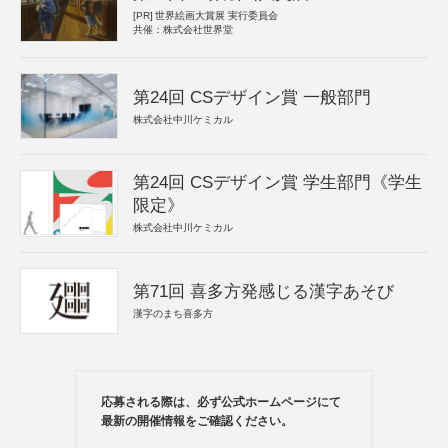
[PR]
世界絵画大賞展 実行委員会
共催：株式会社世界堂
第24回 CSデザイン賞 一般部門
株式会社中川ケミカル
第24回 CSデザイン賞 学生部門《学生
限定》
株式会社中川ケミカル
第71回 喜多方発感じる漢字あそび
漢字のまち喜多方
応募される際は、必ず公式ホームページにて
最新の開催情報をご確認ください。