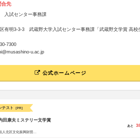
問合先
 入試センター事務課
区有明3-3-3 武蔵野大学入試センター事務課「武蔵野文学賞 高校
530-7300
shi@musashino-u.ac.jp
公式ホームページ
ンテスト
[PR]
区内田康夫ミステリー文学賞
3
あと
法人北区文化振興財団
法人内田康夫財団