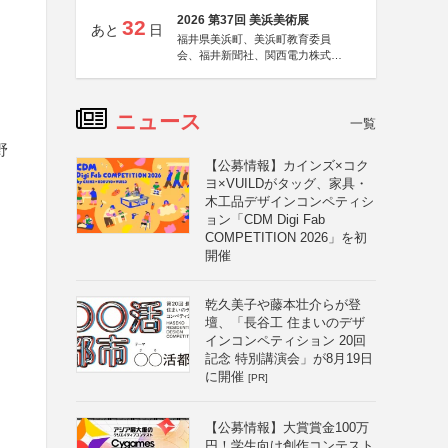
2026 第37回 美浜美術展
32
あと
日
福井県美浜町、美浜町教育委員
会、福井新聞社、関西電力株式会
社
ニュース
一覧
野
【公募情報】カインズ×コク
ヨ×VUILDがタッグ、家具・
木工品デザインコンペティシ
ョン「CDM Digi Fab
COMPETITION 2026」を初
開催
乾久美子や藤本壮介らが登
壇、「長谷工 住まいのデザ
インコンペティション 20回
記念 特別講演会」が8月19日
に開催
[PR]
【公募情報】大賞賞金100万
円！学生向け創作コンテスト