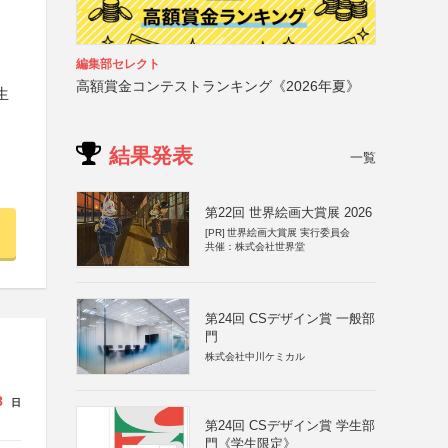
編集部セレクト
高額賞金コンテストランキング《2026年夏》
生
結果発表
一覧
第22回 世界絵画大賞展 2026
[PR]
世界絵画大賞展 実行委員会
共催：株式会社世界堂
第24回 CSデザイン賞 一般部
門
株式会社中川ケミカル
8
日
第24回 CSデザイン賞 学生部
門《学生限定》