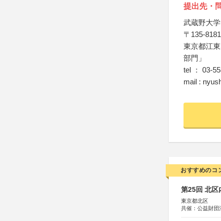
提出先・
武蔵野大学
〒135-8181
東京都江東
部門」
tel ： 03-5
mail : nyu
おすすめのコ
第25回 北
東京都北区
共催：公益財団
協力：一般財団