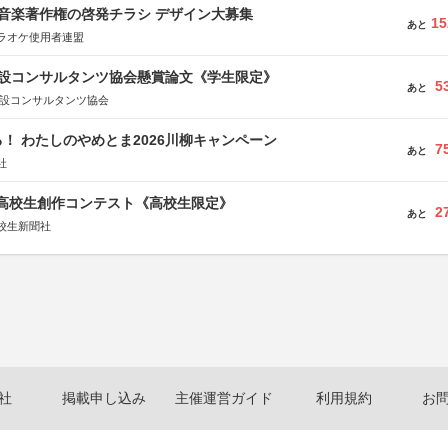
実業之日本社
版 音楽著作権の啓発チラシ デザイン大募集
15
あと
ラオケ使用者連盟
 建設コンサルタンツ協会懸賞論文《学生限定》
5
あと
建設コンサルタンツ協会
！ わたしのやめとま2026川柳キャンペーン
7
あと
社
国高校生創作コンテスト《高校生限定》
2
あと
校生新聞社
社
掲載申し込み
主催運営ガイド
利用規約
お