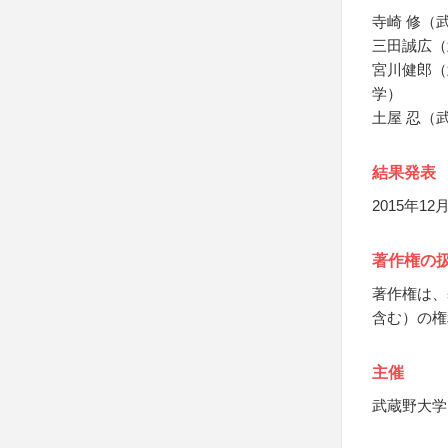
寺崎 修（
三田誠広（
宮川健郎（
学）
土屋 忍（
結果発表
2015年
著作権の
著作権は、
含む）の権
主催
武蔵野大学