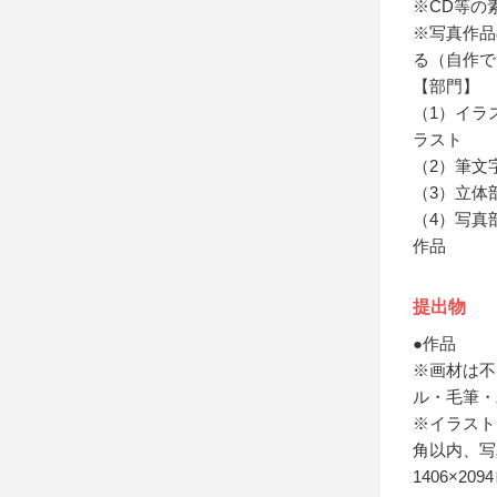
※CD等の
※写真作品
る（自作で
【部門】
（1）イラ
ラスト
（2）筆文
（3）立体
（4）写真
作品
提出物
●作品
※画材は不
ル・毛筆・
※イラスト
角以内、写
1406×2