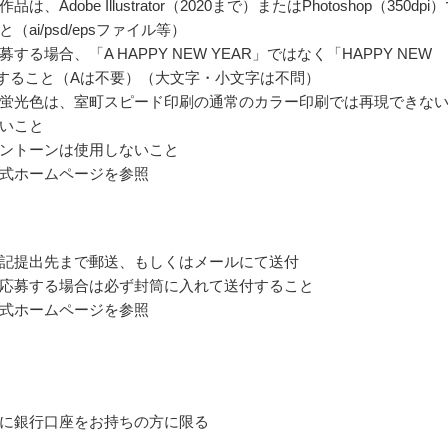
は、Adobe Illustrator（2020まで）またはPhotoshop（350dpi
（ai/psd/epsファイル等）
する場合、「A HAPPY NEW YEAR」ではなく「HAPPY NEW
とすること（Aは不要）（大文字・小文字は不問）
蛍光色は、室町スピード印刷の通常のカラー印刷では再現できな
いこと
ントーンは使用しないこと
式ホームページを参照
記提出先まで郵送、もしくはメールにて送付
応募する場合は必ず封筒に入れて送付すること
式ホームページを参照
に銀行口座をお持ちの方に限る