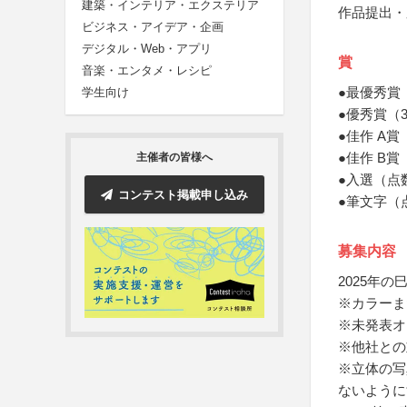
建築・インテリア・エクステリア
作品提出・
ビジネス・アイデア・企画
デジタル・Web・アプリ
賞
音楽・エンタメ・レシピ
●最優秀賞
学生向け
●優秀賞（
●佳作 A
●佳作 B賞
主催者の皆様へ
●入選（点
コンテスト掲載申し込み
●筆文字（
募集内容
2025年
※カラーま
※未発表オ
※他社との
※立体の写
ないように