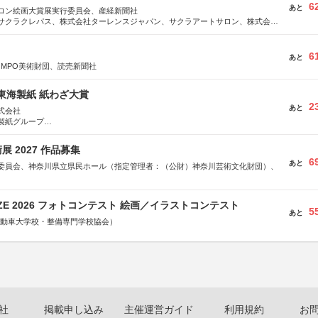
6
あと
ロン絵画大賞展実行委員会、産経新聞社
サクラクレパス、株式会社ターレンスジャパン、サクラアートサロン、株式会社
6
あと
OMPO美術財団、読売新聞社
種東海製紙 紙わざ大賞
2
あと
式会社
製紙グループ
県長泉町
 2027 作品募集
6
あと
委員会、神奈川県立県民ホール（指定管理者：（公財）神奈川芸術文化財団）、
RIZE 2026 フォトコンテスト 絵画／イラストコンテスト
5
あと
国自動車大学校・整備専門学校協会）
社
掲載申し込み
主催運営ガイド
利用規約
お