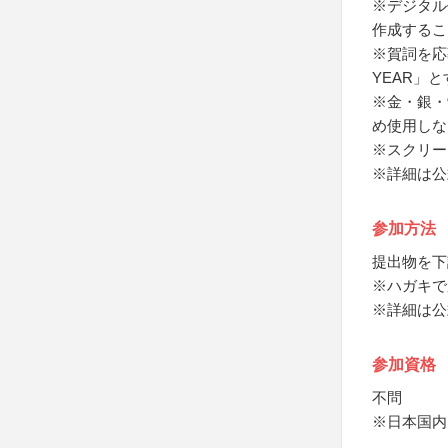
※デジタル作品
作成すること
※賀詞を応募
YEAR」
※金・銀・
め使用しな
※スクリー
※詳細は公
参加方法
提出物を下
※ハガキで
※詳細は公
参加資格
不問
※日本国内