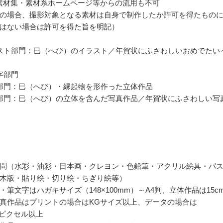
素材集・素材系ホームページ等からの流用も不可
の場合、撮影対象となる素材は自身で制作したか許可を得たもの
はない場合は許可を得た旨を明記）
スト部門：巳（へび）のイラスト／年賀状にふさわしいおめでたい
字部門
部門：巳（へび）・縁起物を形作った立体作品
部門：巳（へび）の立体を含んだ写真作品／年賀状にふさわしい写
問（水彩・油彩・日本画・クレヨン・色鉛筆・アクリル絵具・パ
木版・貼り絵・切り絵・ちぎり絵等）
・筆文字はハガキサイズ（148×100mm）～A4判、立体作品は15c
真作品はプリントの場合はKGサイズ以上、データの場合は
094ピクセル以上