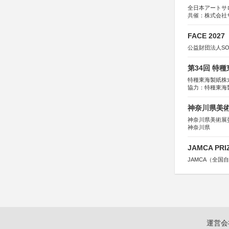
全日本アートサ
共催：株式会社
アムス
FACE 2027
公益財団法人S
第34回 特
特種東海製紙株
協力：特種東海
特別協賛：静岡
神奈川県美術展
神奈川県美術展
神奈川県
JAMCA P
JAMCA（全
運営会