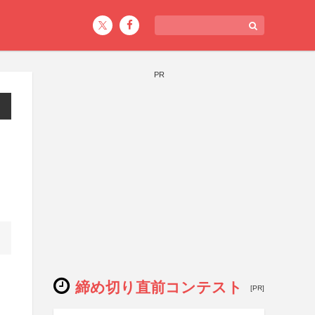
PR
締め切り直前コンテスト
[PR]