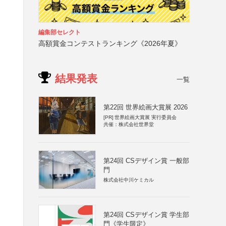
編集部セレクト
高額賞金コンテストランキング《2026年夏》
結果発表
一覧
第22回 世界絵画大賞展 2026
[PR]
世界絵画大賞展 実行委員会
共催：株式会社世界堂
第24回 CSデザイン賞 一般部
門
株式会社中川ケミカル
第24回 CSデザイン賞 学生部
門《学生限定》