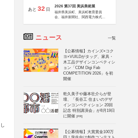
2026 第37回 美浜美術展
32
あと
日
福井県美浜町、美浜町教育委員
会、福井新聞社、関西電力株式会
社
ニュース
一覧
【公募情報】カインズ×コク
ヨ×VUILDがタッグ、家具・
木工品デザインコンペティシ
ョン「CDM Digi Fab
COMPETITION 2026」を初
開催
乾久美子や藤本壮介らが登
壇、「長谷工 住まいのデザ
インコンペティション 20回
記念 特別講演会」が8月19日
に開催
[PR]
複し
【公募情報】大賞賞金100万
円！学生向け創作コンテスト