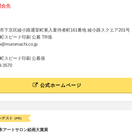
問合先
市下京区綾小路通室町東入童侍者町161番地 綾小路スクエア201号
町スピード印刷 公募 TR係
bo@muromachi.co.jp
町スピード印刷 公募係
43-3570
公式ホームページ
ンテスト
[PR]
日本アートサロン絵画大賞展