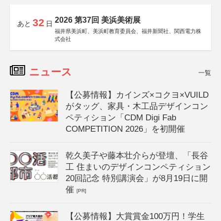
2026 第37回 美浜美術展
32
あと
日
福井県美浜町、美浜町教育委員会、福井新聞社、関西電力株
式会社
ニュース
一覧
【公募情報】カインズ×コクヨ×VUILD
がタッグ、家具・木工品デザインコン
ペティション「CDM Digi Fab
COMPETITION 2026」を初開催
乾久美子や藤本壮介らが登壇、「長谷
工 住まいのデザインコンペティション
20回記念 特別講演会」が8月19日に開
催
[PR]
【公募情報】大賞賞金100万円！学生