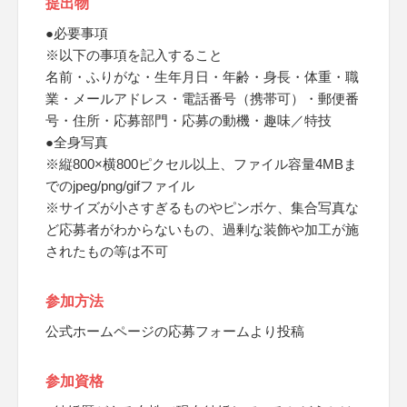
提出物
●必要事項
※以下の事項を記入すること
名前・ふりがな・生年月日・年齢・身長・体重・職
業・メールアドレス・電話番号（携帯可）・郵便番
号・住所・応募部門・応募の動機・趣味／特技
●全身写真
※縦800×横800ピクセル以上、ファイル容量4MBま
でのjpeg/png/gifファイル
※サイズが小さすぎるものやピンボケ、集合写真な
ど応募者がわからないもの、過剰な装飾や加工が施
されたもの等は不可
参加方法
公式ホームページの応募フォームより投稿
参加資格