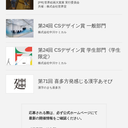
[PR]
世界絵画大賞展 実行委員会
共催：株式会社世界堂
第24回 CSデザイン賞 一般部門
株式会社中川ケミカル
第24回 CSデザイン賞 学生部門《学生
限定》
株式会社中川ケミカル
第71回 喜多方発感じる漢字あそび
漢字のまち喜多方
応募される際は、必ず公式ホームページにて
最新の開催情報をご確認ください。