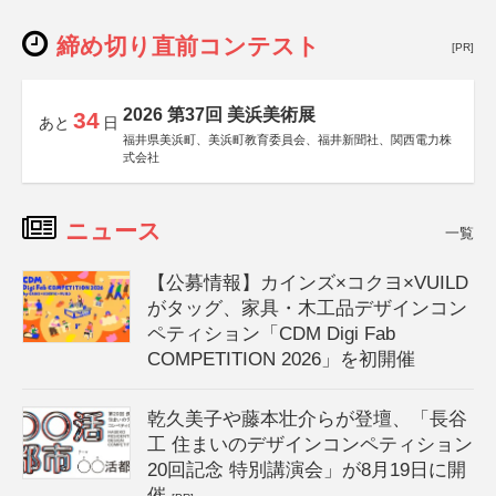
締め切り直前コンテスト
[PR]
2026 第37回 美浜美術展
34
あと
日
福井県美浜町、美浜町教育委員会、福井新聞社、関西電力株
式会社
ニュース
一覧
【公募情報】カインズ×コクヨ×VUILD
がタッグ、家具・木工品デザインコン
ペティション「CDM Digi Fab
COMPETITION 2026」を初開催
乾久美子や藤本壮介らが登壇、「長谷
工 住まいのデザインコンペティション
20回記念 特別講演会」が8月19日に開
催