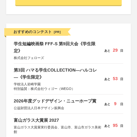
おすすめのコンテスト
[PR]
学生短編映画祭 FFF-S 第9回大会《学生限
29
定》
あと
日
株式会社フェローズ
第3回 ハマる学生COLLECTION―ハルコレ
―《学生限定》
53
あと
日
学校法人岩崎学園
特別協賛：株式会社ウィゴー（WEGO）
2026年度グッドデザイン・ニューホープ賞
9
あと
日
公益財団法人日本デザイン振興会
富山ガラス大賞展 2027
95
あと
日
富山ガラス大賞展実行委員会、富山市、富山市ガラス美術
館