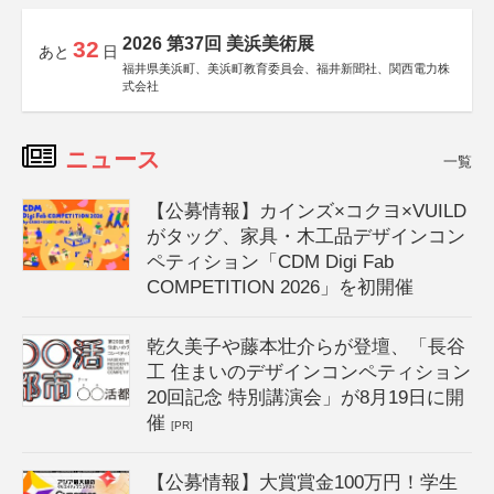
2026 第37回 美浜美術展
32
あと
日
福井県美浜町、美浜町教育委員会、福井新聞社、関西電力株
式会社
ニュース
一覧
【公募情報】カインズ×コクヨ×VUILD
がタッグ、家具・木工品デザインコン
ペティション「CDM Digi Fab
COMPETITION 2026」を初開催
乾久美子や藤本壮介らが登壇、「長谷
工 住まいのデザインコンペティション
20回記念 特別講演会」が8月19日に開
催
[PR]
【公募情報】大賞賞金100万円！学生