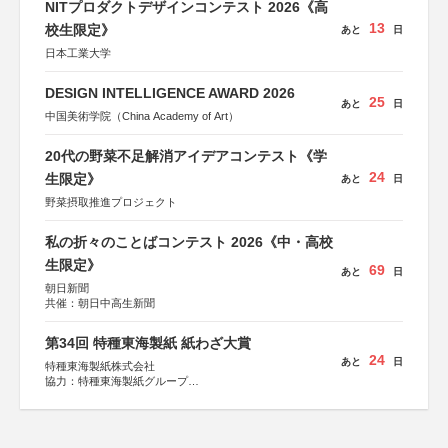
NITプロダクトデザインコンテスト 2026《高
13
校生限定》
あと
日
日本工業大学
DESIGN INTELLIGENCE AWARD 2026
25
あと
日
中国美術学院（China Academy of Art）
20代の野菜不足解消アイデアコンテスト《学
24
生限定》
あと
日
野菜摂取推進プロジェクト
私の折々のことばコンテスト 2026《中・高校
生限定》
69
あと
日
朝日新聞
共催：朝日中高生新聞
第34回 特種東海製紙 紙わざ大賞
24
あと
日
特種東海製紙株式会社
協力：特種東海製紙グループ
特別協賛：静岡県長泉町