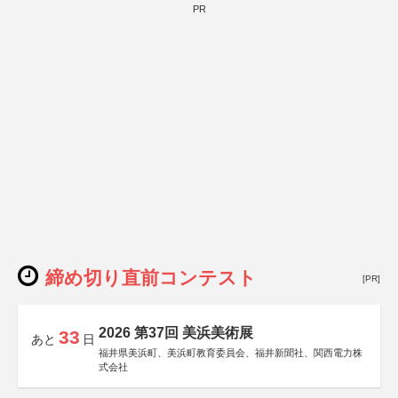
PR
締め切り直前コンテスト
[PR]
2026 第37回 美浜美術展
33
あと
日
福井県美浜町、美浜町教育委員会、福井新聞社、関西電力株
式会社