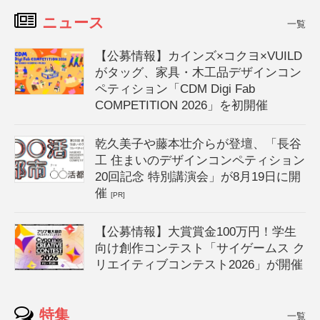
ニュース
一覧
【公募情報】カインズ×コクヨ×VUILD
がタッグ、家具・木工品デザインコン
ペティション「CDM Digi Fab
COMPETITION 2026」を初開催
乾久美子や藤本壮介らが登壇、「長谷
工 住まいのデザインコンペティション
20回記念 特別講演会」が8月19日に開
催
[PR]
【公募情報】大賞賞金100万円！学生
向け創作コンテスト「サイゲームス ク
リエイティブコンテスト2026」が開催
特集
一覧