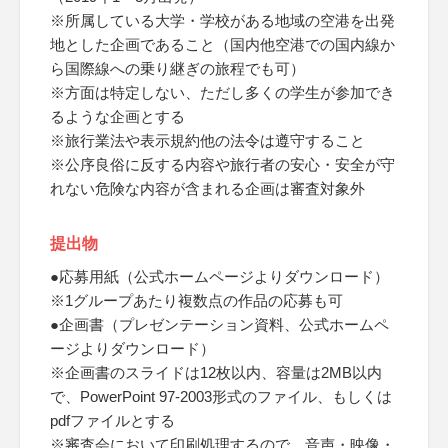
※所属している大学・学校がある地域の空港を出発
地とした企画であること（国内他空港での国内線か
ら国際線への乗り継ぎの旅程でも可）
※方面は特定しない、ただし多くの学生が参加でき
るような企画とする
※旅行業法や表示規約他の法令は遵守すること
※公序良俗に反する内容や旅行者の安心・安全が守
れない危険な内容が含まれる企画は審査対象外
提出物
●応募用紙（公式ホームページよりダウンロード）
※1グループあたり複数点の作品の応募も可
●企画書（プレゼンテーション資料、公式ホームペ
ージよりダウンロード）
※企画書のスライドは12枚以内、容量は2MB以内
で、PowerPoint 97-2003形式のファイル、もしくは
pdfファイルとする
※審査会において印刷処理するので、音声・映像・