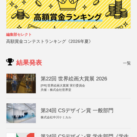
編集部セレクト
高額賞金コンテストランキング《2026年夏》
結果発表
一覧
第22回 世界絵画大賞展 2026
[PR]
世界絵画大賞展 実行委員会
共催：株式会社世界堂
第24回 CSデザイン賞 一般部門
株式会社中川ケミカル
第24回 CSデザイン賞 学生部門《学生