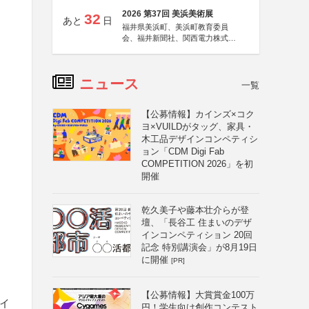
2026 第37回 美浜美術展
32
あと
日
福井県美浜町、美浜町教育委員
会、福井新聞社、関西電力株式会
社
ニュース
一覧
【公募情報】カインズ×コク
ヨ×VUILDがタッグ、家具・
木工品デザインコンペティシ
ョン「CDM Digi Fab
COMPETITION 2026」を初
開催
乾久美子や藤本壮介らが登
壇、「長谷工 住まいのデザ
インコンペティション 20回
記念 特別講演会」が8月19日
に開催
[PR]
【公募情報】大賞賞金100万
ァイ
円！学生向け創作コンテスト