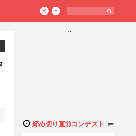
PR
タ
締め切り直前コンテスト
[PR]