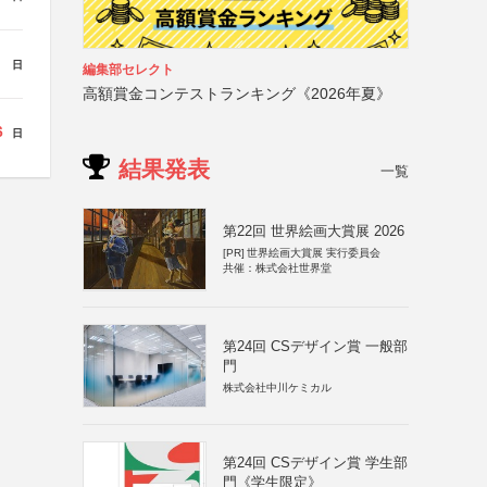
日
編集部セレクト
高額賞金コンテストランキング《2026年夏》
6
日
結果発表
一覧
第22回 世界絵画大賞展 2026
[PR]
世界絵画大賞展 実行委員会
共催：株式会社世界堂
第24回 CSデザイン賞 一般部
門
株式会社中川ケミカル
第24回 CSデザイン賞 学生部
門《学生限定》