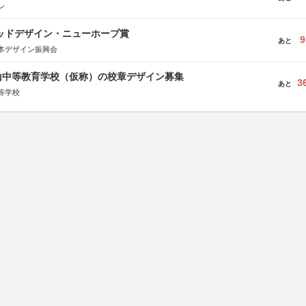
ン
グッドデザイン・ニューホープ賞
9
あと
本デザイン振興会
山中等教育学校（仮称）の校章デザイン募集
3
あと
等学校