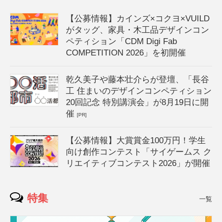
【公募情報】カインズ×コクヨ×VUILD
がタッグ、家具・木工品デザインコン
ペティション「CDM Digi Fab
COMPETITION 2026」を初開催
乾久美子や藤本壮介らが登壇、「長谷
工 住まいのデザインコンペティション
20回記念 特別講演会」が8月19日に開
催
[PR]
【公募情報】大賞賞金100万円！学生
向け創作コンテスト「サイゲームス ク
リエイティブコンテスト2026」が開催
特集
一覧