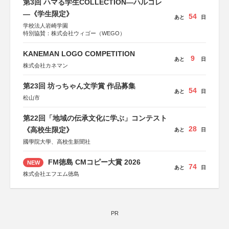
第3回 ハマる学生COLLECTION―ハルコレ
―《学生限定》
54
あと
日
学校法人岩崎学園
特別協賛：株式会社ウィゴー（WEGO）
KANEMAN LOGO COMPETITION
9
あと
日
株式会社カネマン
第23回 坊っちゃん文学賞 作品募集
54
あと
日
松山市
第22回「地域の伝承文化に学ぶ」コンテスト
28
《高校生限定》
あと
日
國學院大學、高校生新聞社
FM徳島 CMコピー大賞 2026
NEW
74
あと
日
株式会社エフエム徳島
PR