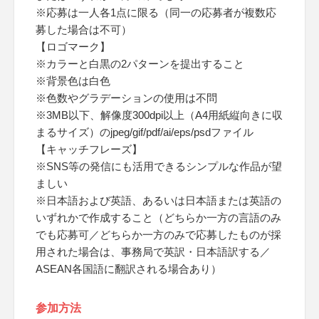
※応募は一人各1点に限る（同一の応募者が複数応
募した場合は不可）
【ロゴマーク】
※カラーと白黒の2パターンを提出すること
※背景色は白色
※色数やグラデーションの使用は不問
※3MB以下、解像度300dpi以上（A4用紙縦向きに収
まるサイズ）のjpeg/gif/pdf/ai/eps/psdファイル
【キャッチフレーズ】
※SNS等の発信にも活用できるシンプルな作品が望
ましい
※日本語および英語、あるいは日本語または英語の
いずれかで作成すること（どちらか一方の言語のみ
でも応募可／どちらか一方のみで応募したものが採
用された場合は、事務局で英訳・日本語訳する／
ASEAN各国語に翻訳される場合あり）
参加方法