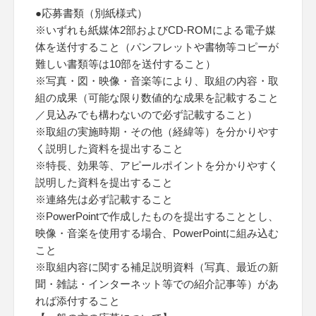
●応募書類（別紙様式）
※いずれも紙媒体2部およびCD-ROMによる電子媒
体を送付すること（パンフレットや書物等コピーが
難しい書類等は10部を送付すること）
※写真・図・映像・音楽等により、取組の内容・取
組の成果（可能な限り数値的な成果を記載すること
／見込みでも構わないので必ず記載すること）
※取組の実施時期・その他（経緯等）を分かりやす
く説明した資料を提出すること
※特長、効果等、アピールポイントを分かりやすく
説明した資料を提出すること
※連絡先は必ず記載すること
※PowerPointで作成したものを提出することとし、
映像・音楽を使用する場合、PowerPointに組み込む
こと
※取組内容に関する補足説明資料（写真、最近の新
聞・雑誌・インターネット等での紹介記事等）があ
れば添付すること