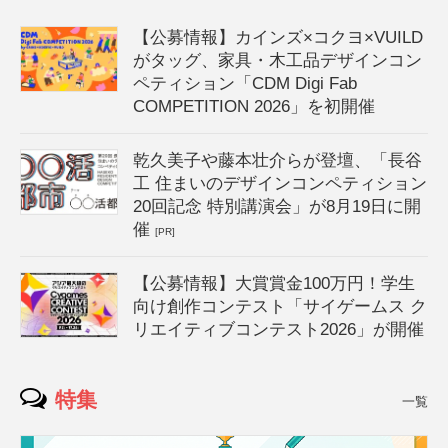
【公募情報】カインズ×コクヨ×VUILD
がタッグ、家具・木工品デザインコン
ペティション「CDM Digi Fab
COMPETITION 2026」を初開催
乾久美子や藤本壮介らが登壇、「長谷
工 住まいのデザインコンペティション
20回記念 特別講演会」が8月19日に開
催
[PR]
【公募情報】大賞賞金100万円！学生
向け創作コンテスト「サイゲームス ク
リエイティブコンテスト2026」が開催
特集
一覧