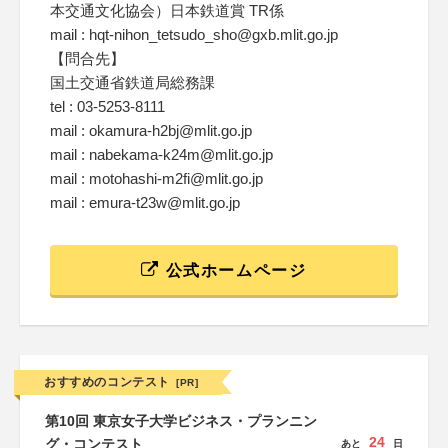
本交通文化協会）日本鉄道賞 TR係
mail : hqt-nihon_tetsudo_sho@gxb.mlit.go.jp
【問合先】
国土交通省鉄道局総務課
tel : 03-5253-8111
mail : okamura-h2bj@mlit.go.jp
mail : nabekama-k24m@mlit.go.jp
mail : motohashi-m2fi@mlit.go.jp
mail : emura-t23w@mlit.go.jp
公式ホームページ
おすすめのコンテスト
[PR]
第10回 東京女子大学ビジネス・プランニン
24
グ・コンテスト
あと
日