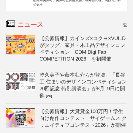
福井県美浜町、美浜町教育委員会、福井新聞社、関西電力株
式会社
ニュース
一覧
【公募情報】カインズ×コクヨ×VUILD
がタッグ、家具・木工品デザインコン
ペティション「CDM Digi Fab
COMPETITION 2026」を初開催
乾久美子や藤本壮介らが登壇、「長谷
工 住まいのデザインコンペティション
20回記念 特別講演会」が8月19日に開
催
[PR]
【公募情報】大賞賞金100万円！学生
向け創作コンテスト「サイゲームス ク
リエイティブコンテスト2026」が開催