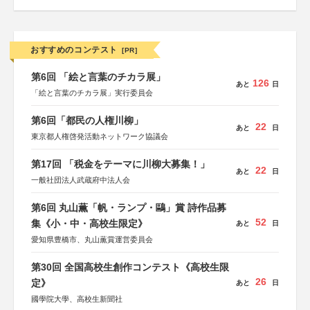
おすすめのコンテスト
[PR]
第6回 「絵と言葉のチカラ展」
126
あと
日
「絵と言葉のチカラ展」実行委員会
第6回「都民の人権川柳」
22
あと
日
東京都人権啓発活動ネットワーク協議会
第17回 「税金をテーマに川柳大募集！」
22
あと
日
一般社団法人武蔵府中法人会
第6回 丸山薫「帆・ランプ・鷗」賞 詩作品募
52
集《小・中・高校生限定》
あと
日
愛知県豊橋市、丸山薫賞運営委員会
第30回 全国高校生創作コンテスト《高校生限
26
定》
あと
日
國學院大學、高校生新聞社