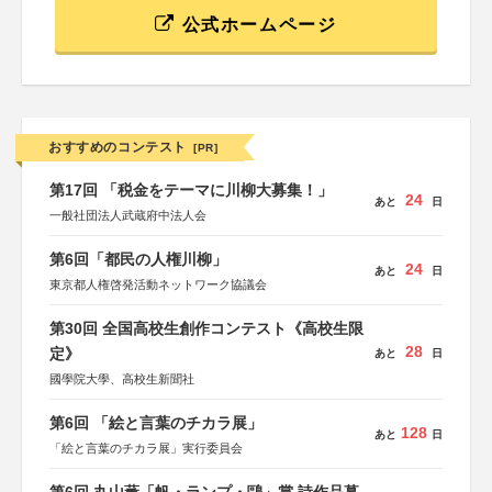
公式ホームページ
おすすめのコンテスト
[PR]
第17回 「税金をテーマに川柳大募集！」
24
あと
日
一般社団法人武蔵府中法人会
第6回「都民の人権川柳」
24
あと
日
東京都人権啓発活動ネットワーク協議会
第30回 全国高校生創作コンテスト《高校生限
28
定》
あと
日
國學院大學、高校生新聞社
第6回 「絵と言葉のチカラ展」
128
あと
日
「絵と言葉のチカラ展」実行委員会