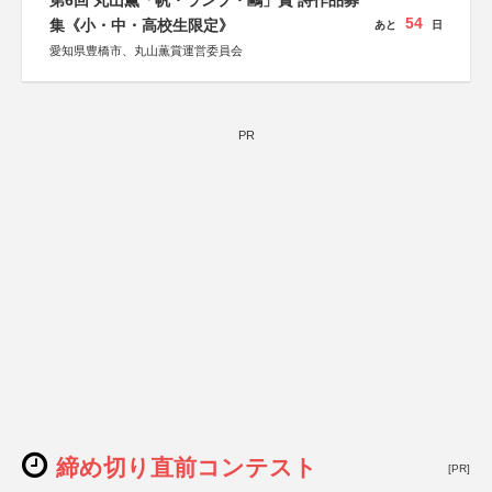
第6回 丸山薫「帆・ランプ・鷗」賞 詩作品募
54
集《小・中・高校生限定》
あと
日
愛知県豊橋市、丸山薫賞運営委員会
PR
締め切り直前コンテスト
[PR]