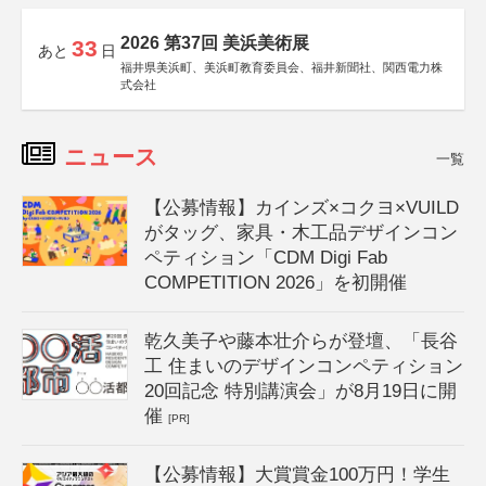
2026 第37回 美浜美術展
33
あと
日
福井県美浜町、美浜町教育委員会、福井新聞社、関西電力株
式会社
ニュース
一覧
【公募情報】カインズ×コクヨ×VUILD
がタッグ、家具・木工品デザインコン
ペティション「CDM Digi Fab
COMPETITION 2026」を初開催
乾久美子や藤本壮介らが登壇、「長谷
工 住まいのデザインコンペティション
20回記念 特別講演会」が8月19日に開
催
[PR]
【公募情報】大賞賞金100万円！学生