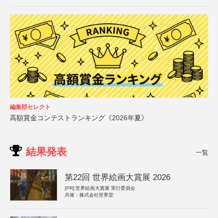
編集部セレクト
高額賞金コンテストランキング《2026年夏》
結果発表
一覧
第22回 世界絵画大賞展 2026
[PR]
世界絵画大賞展 実行委員会
共催：株式会社世界堂