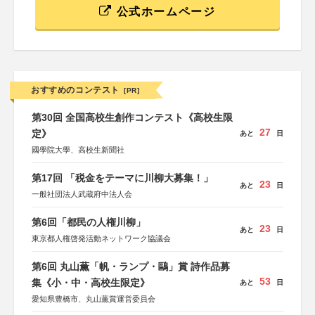
公式ホームページ
おすすめのコンテスト
[PR]
第30回 全国高校生創作コンテスト《高校生限
27
定》
あと
日
國學院大學、高校生新聞社
第17回 「税金をテーマに川柳大募集！」
23
あと
日
一般社団法人武蔵府中法人会
第6回「都民の人権川柳」
23
あと
日
東京都人権啓発活動ネットワーク協議会
第6回 丸山薫「帆・ランプ・鷗」賞 詩作品募
53
集《小・中・高校生限定》
あと
日
愛知県豊橋市、丸山薫賞運営委員会