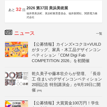
2026 第37回 美浜美術展
32
あと
日
福井県美浜町、美浜町教育委員会、福井新聞社、関西電力株
式会社
ニュース
一覧
【公募情報】カインズ×コクヨ×VUILD
がタッグ、家具・木工品デザインコン
ペティション「CDM Digi Fab
COMPETITION 2026」を初開催
乾久美子や藤本壮介らが登壇、「長谷
工 住まいのデザインコンペティション
20回記念 特別講演会」が8月19日に開
催
[PR]
【公募情報】大賞賞金100万円！学生