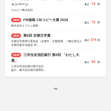
74
ャンペーン
あと
日
カルビー株式会社
FM徳島 CMコピー大賞 2026
NEW
72
あと
日
株式会社エフエム徳島
第6回 京都文学賞
NEW
274
あと
日
京都文学賞実行委員会（京都市、京都新聞、一般社団法人
京都出版文化協会 等）
協力：京都府書店商業組合、朝日新聞出版、
KADOKAWA、河出書房新社、幻冬舎、講談社、光文社、
三井住友信託銀行 第4回 「わたし大
NEW
集英社、小学館、祥伝社、新潮社、淡交社、ちいさいミシ
マ社、徳間書店、早川書房、PHP研究所、双葉社、文藝春
賞」
54
あと
日
秋、ポプラ社、毎日新聞出版
三井住友信託銀行株式会社
協力：株式会社朝日新聞社
後援：日本郵便株式会社
PR