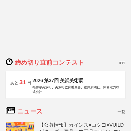
締め切り直前コンテスト
[PR]
2026 第37回 美浜美術展
31
あと
日
福井県美浜町、美浜町教育委員会、福井新聞社、関西電力株
式会社
ニュース
一覧
【公募情報】カインズ×コクヨ×VUILD