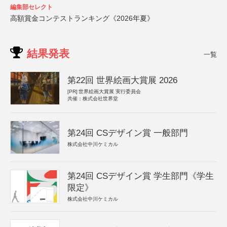
編集部セレクト
高額賞金コンテストランキング《2026年夏》
結果発表
一覧
第22回 世界絵画大賞展 2026
[PR]
世界絵画大賞展 実行委員会
共催：株式会社世界堂
第24回 CSデザイン賞 一般部門
株式会社中川ケミカル
第24回 CSデザイン賞 学生部門《学生
限定》
株式会社中川ケミカル