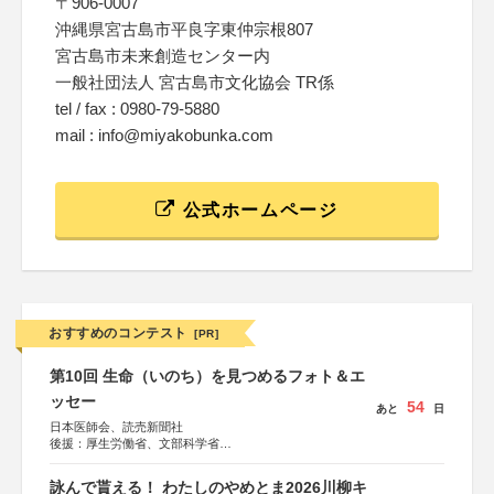
〒906-0007
沖縄県宮古島市平良字東仲宗根807
宮古島市未来創造センター内
一般社団法人 宮古島市文化協会 TR係
tel / fax : 0980-79-5880
mail : info@miyakobunka.com
公式ホームページ
おすすめのコンテスト
[PR]
第10回 生命（いのち）を見つめるフォト＆エ
ッセー
54
あと
日
日本医師会、読売新聞社
後援：厚生労働省、文部科学省
協賛：東京海上日動火災保険株式会社、東京海上日動あん
しん生命保険株式会社
詠んで貰える！ わたしのやめとま2026川柳キ