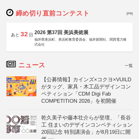
締め切り直前コンテスト
[PR]
2026 第37回 美浜美術展
32
あと
日
福井県美浜町、美浜町教育委員会、福井新聞社、関西電力株
式会社
ニュース
一覧
【公募情報】カインズ×コクヨ×VUILD
がタッグ、家具・木工品デザインコン
ペティション「CDM Digi Fab
COMPETITION 2026」を初開催
乾久美子や藤本壮介らが登壇、「長谷
工 住まいのデザインコンペティション
20回記念 特別講演会」が8月19日に開