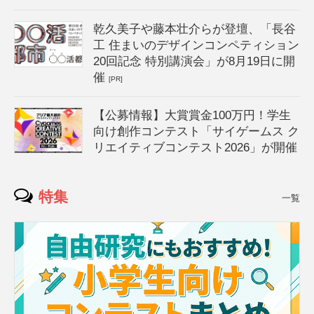
乾久美子や藤本壮介らが登壇、「長谷
工 住まいのデザインコンペティション
20回記念 特別講演会」が8月19日に開
催
[PR]
【公募情報】大賞賞金100万円！学生
向け創作コンテスト「サイゲームス ク
リエイティブコンテスト2026」が開催
特集
一覧