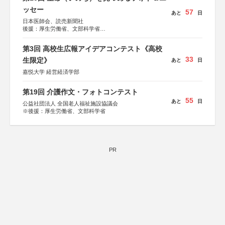
ッセー
57
あと
日
日本医師会、読売新聞社
後援：厚生労働省、文部科学省
協賛：東京海上日動火災保険株式会社、東京海上日動あん
しん生命保険株式会社
第3回 高校生広報アイデアコンテスト《高校
33
生限定》
あと
日
嘉悦大学 経営経済学部
第19回 介護作文・フォトコンテスト
55
あと
日
公益社団法人 全国老人福祉施設協議会
※後援：厚生労働省、文部科学省
PR