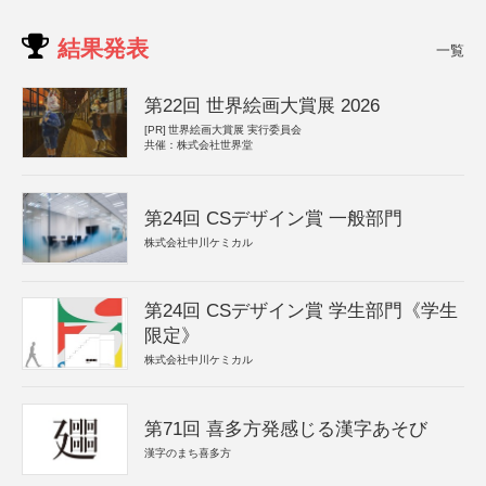
結果発表
一覧
第22回 世界絵画大賞展 2026
[PR]
世界絵画大賞展 実行委員会
共催：株式会社世界堂
第24回 CSデザイン賞 一般部門
株式会社中川ケミカル
第24回 CSデザイン賞 学生部門《学生
限定》
株式会社中川ケミカル
第71回 喜多方発感じる漢字あそび
漢字のまち喜多方