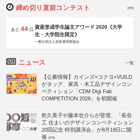
締め切り直前コンテスト
[PR]
資産形成学生論文アワード 2026《大学
44
あと
日
生・大学院生限定》
一般社団法人資産運用業協会
ニュース
一覧
【公募情報】カインズ×コクヨ×VUILD
がタッグ、家具・木工品デザインコン
ペティション「CDM Digi Fab
COMPETITION 2026」を初開催
乾久美子や藤本壮介らが登壇、「長谷
工 住まいのデザインコンペティション
20回記念 特別講演会」が8月19日に開
催
[PR]