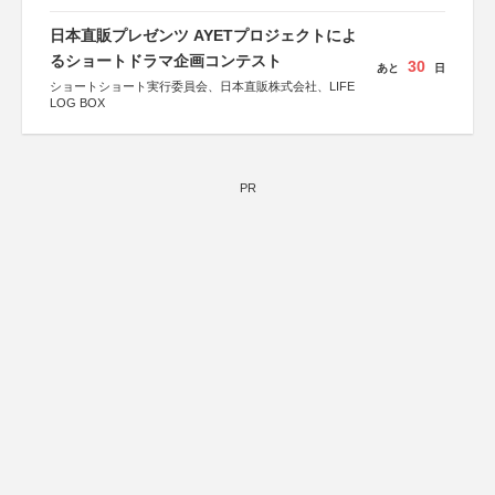
協力：読売新聞社
日本直販プレゼンツ AYETプロジェクトによ
後援：厚生労働省
文部科学省
るショートドラマ企画コンテスト
30
あと
日
奈良県
ショートショート実行委員会、日本直販株式会社、LIFE
日本経済団体連合会
LOG BOX
関西経済連合会
「“よい仕事おこし”フェア」実行委員会
関西文化学術研究都市推進機構
東京難病団体連絡協議会
PR