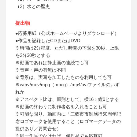
（2）水との歴史
提出物
●応募用紙（公式ホームページよりダウンロード）
●作品を記録したCDまたはDVD
※時間は2分程度、ただし時間の下限を30秒、上限
を2分30秒とする
※動画であれば静止画の連続でも可
※音声・声の有無は不問
※背景は、実写を加工したものを利用しても可
※wmv/mov/mpg（mpeg）/mp4/aviファイルのいず
れか
※アスペクト比は、原則として、横16：縦9とする
※動画の終わりに制作者名を入れることも可
※可能な限り、動画内に「三郷市市制施行50周年記
念ロゴマークを使用すること（ロゴマークデータの
提供あり／要問合せ）
※同一作品でなければ、何作品でも応募可