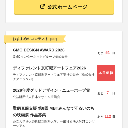
公式ホームページ
おすすめのコンテスト
[PR]
GMO DESIGN AWARD 2026
51
あと
日
GMOインターネットグループ株式会社
ディファレント京町堀アートフェア2026
本日締切
ディファレント京町堀アートフェア実行委員会（株式会社
チグニッタ内）
2026年度グッドデザイン・ニューホープ賞
7
あと
日
公益財団法人日本デザイン振興会
難病克服支援 第6回 MBTみんなで守るいのち
の映画祭 作品募集
112
あと
日
公立大学法人奈良県立医科大学、一般社団法人MBTコンソ
ーシアム