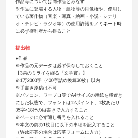
作品等については同作品とみなす
※作品に登場する人物・建物等の肖像権や、使用し
ている著作物（音楽・写真・絵画・小説・シナリ
オ・テレビ・ラジオ等）の使用許諾をノミネート時
に必ず権利者から得ること
提出物
●作品
※作品の元データは必ず保存しておくこと
【3県のミライを綴る「文学賞」】
※1万2000字（400字詰め換算30枚）以内
※手書き原稿は不可
※パソコン、ワープロ等でA4サイズの用紙を横置き
にした状態で、フォントは12ポイント、1枚あたり
35字×18行の縦書きで入力すること
※ページに必ず通し番号を入れること
※本文の前の1枚目に以下の事項を記入すること
（Web応募の場合は応募フォームに入力）