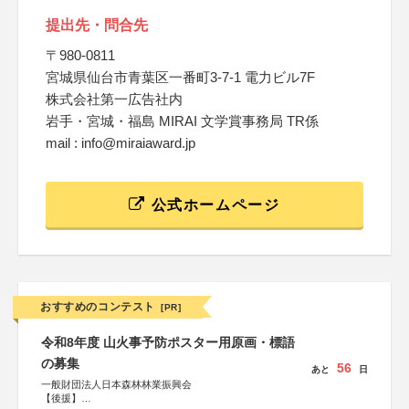
提出先・問合先
〒980-0811
宮城県仙台市青葉区一番町3-7-1 電力ビル7F
株式会社第一広告社内
岩手・宮城・福島 MIRAI 文学賞事務局 TR係
mail : info@miraiaward.jp
公式ホームページ
おすすめのコンテスト
[PR]
令和8年度 山火事予防ポスター用原画・標語
の募集
56
あと
日
一般財団法人日本森林林業振興会
【後援】