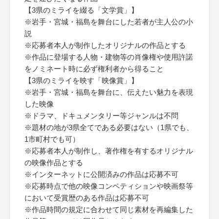
【3県のミライを綴る「文学賞」】
※岩手・宮城・福島を舞台にした若者が主人公の小
説
※応募者本人が制作したオリジナルの作品とする
※作品に登場する人物・建物等の肖像権や使用許諾
をノミネート時に必ず権利者から得ること
【3県のミライを映す「映像賞」】
※岩手・宮城・福島を舞台に、伝えたい魅力を表現
した映像
※ドラマ、ドキュメンタリー等ジャンルは不問
※題材の地が3県全てである必要はない（1県でも、
1市町村でも可）
※応募者本人が制作し、著作権を有するオリジナル
の映像作品とする
※インターネットに公開済みの作品は応募不可
※応募時点で他の映像コンペティションや映画祭等
において受賞歴のある作品は応募不可
※作品時間の規定に合わせて同じ素材を再編集した