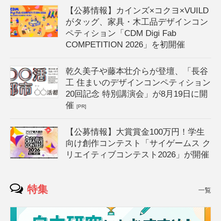
【公募情報】カインズ×コクヨ×VUILD
がタッグ、家具・木工品デザインコン
ペティション「CDM Digi Fab
COMPETITION 2026」を初開催
乾久美子や藤本壮介らが登壇、「長谷
工 住まいのデザインコンペティション
20回記念 特別講演会」が8月19日に開
催
[PR]
【公募情報】大賞賞金100万円！学生
向け創作コンテスト「サイゲームス ク
リエイティブコンテスト2026」が開催
特集
一覧