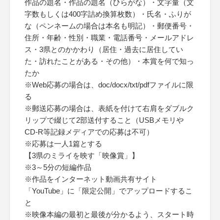
作品の題名・作品の題名（ひらがな）・文字量（文
字数もしくは400字詰め換算枚数）・氏名・ふりが
な（ペンネームの場合は本名も明記）・郵便番号・
住所・年齢・性別・職業・電話番号・メールアドレ
ス・3県とのかかわり（居住・過去に居住してい
た・訪れたことがある・その他）・本賞を何で知っ
たか
※Web応募の場合は、doc/docx/txt/pdfファイルに限
る
※郵送応募の場合は、表紙を付けて右肩をダブルク
リップで綴じて2部送付すること（USBメモリや
CD-R等記録メディアでの応募は不可）
※応募は一人1篇とする
【3県のミライを映す「映像賞」】
※3～5分の短編作品
※作品をインターネット動画共有サイト
「YouTube」に「限定公開」でアップロードするこ
と
※映像本編の最初と最後が分かるよう、スタート時