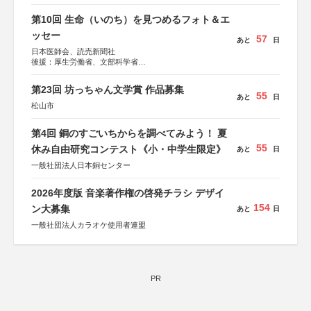
総務省消防庁、文部科学省、林野庁、全国森林組合連合
会、森林火災対策協会
第10回 生命（いのち）を見つめるフォト＆エ
ッセー
57
あと
日
日本医師会、読売新聞社
後援：厚生労働省、文部科学省
協賛：東京海上日動火災保険株式会社、東京海上日動あん
しん生命保険株式会社
第23回 坊っちゃん文学賞 作品募集
55
あと
日
松山市
第4回 銅のすごいちからを調べてみよう！ 夏
55
休み自由研究コンテスト《小・中学生限定》
あと
日
一般社団法人日本銅センター
2026年度版 音楽著作権の啓発チラシ デザイ
154
ン大募集
あと
日
一般社団法人カラオケ使用者連盟
PR