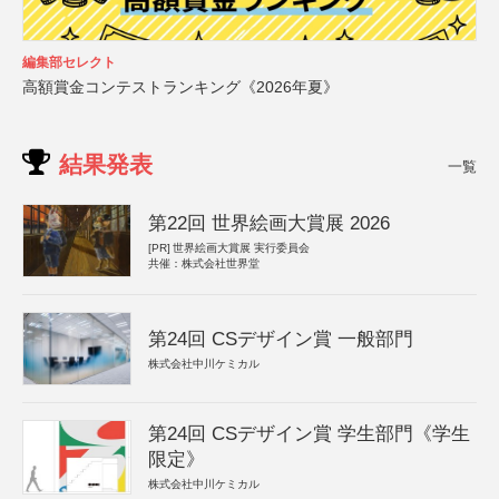
編集部セレクト
高額賞金コンテストランキング《2026年夏》
結果発表
一覧
第22回 世界絵画大賞展 2026
[PR]
世界絵画大賞展 実行委員会
共催：株式会社世界堂
第24回 CSデザイン賞 一般部門
株式会社中川ケミカル
第24回 CSデザイン賞 学生部門《学生
限定》
株式会社中川ケミカル