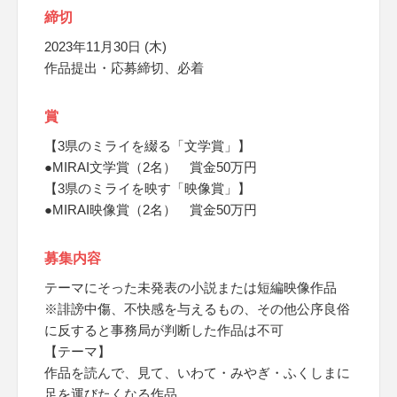
締切
2023年11月30日 (木)
作品提出・応募締切、必着
賞
【3県のミライを綴る「文学賞」】
●MIRAI文学賞（2名） 賞金50万円
【3県のミライを映す「映像賞」】
●MIRAI映像賞（2名） 賞金50万円
募集内容
テーマにそった未発表の小説または短編映像作品
※誹謗中傷、不快感を与えるもの、その他公序良俗
に反すると事務局が判断した作品は不可
【テーマ】
作品を読んで、見て、いわて・みやぎ・ふくしまに
足を運びたくなる作品