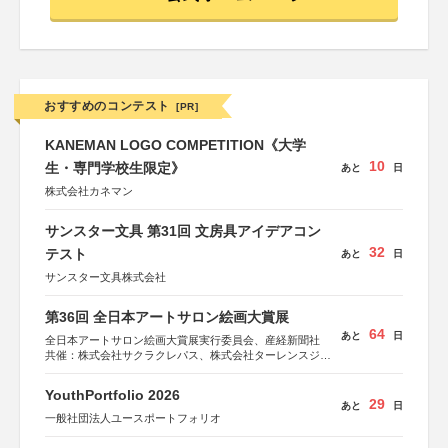
おすすめのコンテスト
[PR]
KANEMAN LOGO COMPETITION《大学
10
生・専門学校生限定》
あと
日
株式会社カネマン
サンスター文具 第31回 文房具アイデアコン
32
テスト
あと
日
サンスター文具株式会社
第36回 全日本アートサロン絵画大賞展
64
あと
日
全日本アートサロン絵画大賞展実行委員会、産経新聞社
共催：株式会社サクラクレパス、株式会社ターレンスジャ
パン、サクラアートサロン、株式会社アムス
YouthPortfolio 2026
29
あと
日
一般社団法人ユースポートフォリオ