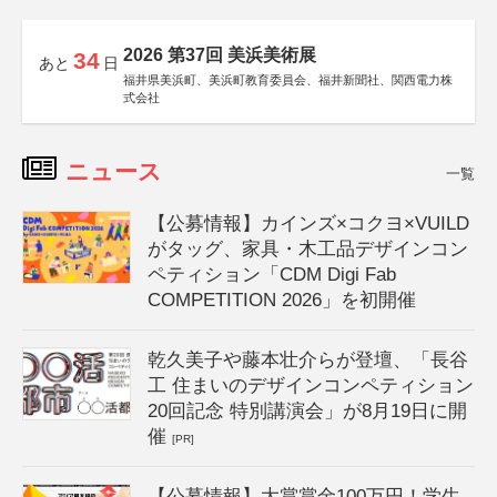
2026 第37回 美浜美術展
34
あと
日
福井県美浜町、美浜町教育委員会、福井新聞社、関西電力株
式会社
ニュース
一覧
【公募情報】カインズ×コクヨ×VUILD
がタッグ、家具・木工品デザインコン
ペティション「CDM Digi Fab
COMPETITION 2026」を初開催
乾久美子や藤本壮介らが登壇、「長谷
工 住まいのデザインコンペティション
20回記念 特別講演会」が8月19日に開
催
[PR]
【公募情報】大賞賞金100万円！学生