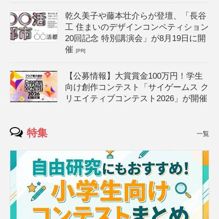
乾久美子や藤本壮介らが登壇、「長谷
工 住まいのデザインコンペティション
20回記念 特別講演会」が8月19日に開
催
[PR]
【公募情報】大賞賞金100万円！学生
向け創作コンテスト「サイゲームス ク
リエイティブコンテスト2026」が開催
特集
一覧