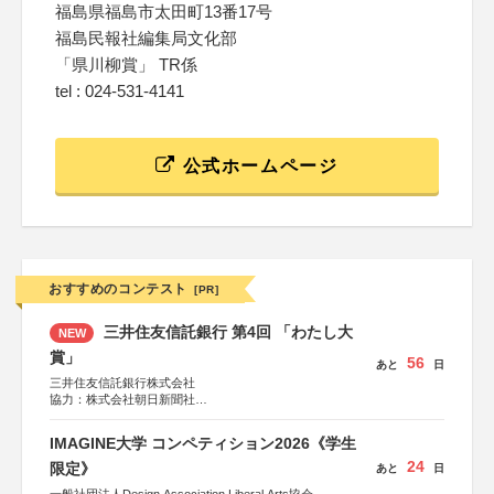
福島県福島市太田町13番17号
福島民報社編集局文化部
「県川柳賞」 TR係
tel : 024-531-4141
公式ホームページ
おすすめのコンテスト
[PR]
三井住友信託銀行 第4回 「わたし大
NEW
賞」
56
あと
日
三井住友信託銀行株式会社
協力：株式会社朝日新聞社
後援：日本郵便株式会社
IMAGINE大学 コンペティション2026《学生
24
限定》
あと
日