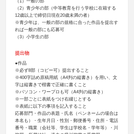
（1）一般の部
（2）青少年の部（中等教育を行う学校に在籍する
12歳以上で締切日現在20歳未満の者）
※青少年は、一般の部の規格に合った作品を提出す
れば一般の部にも応募可
（3）小学生の部
提出物
●作品
※必ず8部（コピー可）提出すること
※400字詰め原稿用紙（A4判の縦書き）を用い、文
字は縦書きで楷書で正確に書くこと
※パソコン・ワープロも可（A4判の縦書き）
※一部ごとに表紙をつけ右綴じとする
※表紙に以下の事項を記入すること
応募部門・作品の表題・氏名（ペンネームの場合は
本名も）・生年月日・性別・郵便番号・住所・電話
番号・職業（会社等、学生は学校名・学年等）・川