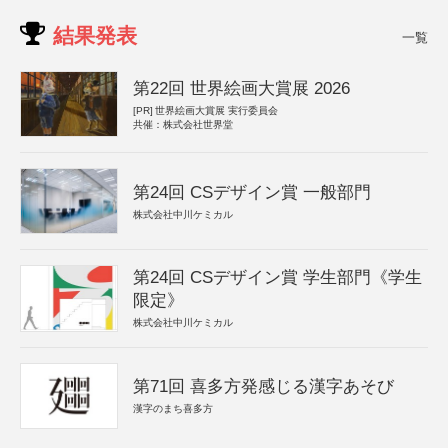
結果発表
一覧
第22回 世界絵画大賞展 2026
[PR]
世界絵画大賞展 実行委員会
共催：株式会社世界堂
第24回 CSデザイン賞 一般部門
株式会社中川ケミカル
第24回 CSデザイン賞 学生部門《学生
限定》
株式会社中川ケミカル
第71回 喜多方発感じる漢字あそび
漢字のまち喜多方