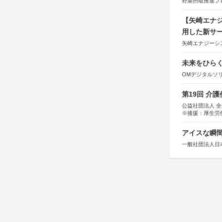
野菜摂取推進プ
【矢崎エナジ
用した新サ
矢崎エナジーシス
未来をひらく若
OMデジタルソ
第19回 介
公益社団法人 
※後援：厚生労
アイスな瞬間
一般社団法人日