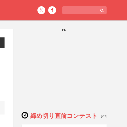
PR
締め切り直前コンテスト
[PR]