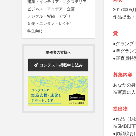
建築・インテリア・エクステリア
ビジネス・アイデア・企画
2017年05月
デジタル・Web・アプリ
作品提出・
音楽・エンタメ・レシピ
学生向け
賞
●グランプ
●準グラン
主催者の皆様へ
●審査員特
コンテスト掲載申し込み
募集内容
あなたの身
※写真に人
提出物
●作品（1
※5MB以下
●似顔絵お