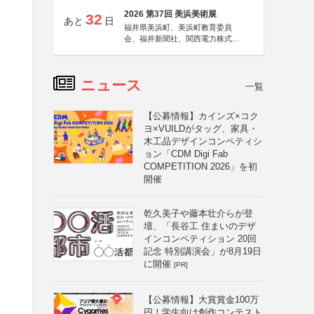
2026 第37回 美浜美術展
32
あと
日
福井県美浜町、美浜町教育委員
会、福井新聞社、関西電力株式会
社
ニュース
一覧
【公募情報】カインズ×コク
ヨ×VUILDがタッグ、家具・
木工品デザインコンペティシ
ョン「CDM Digi Fab
COMPETITION 2026」を初
開催
乾久美子や藤本壮介らが登
壇、「長谷工 住まいのデザ
インコンペティション 20回
記念 特別講演会」が8月19日
に開催
[PR]
【公募情報】大賞賞金100万
円！学生向け創作コンテスト