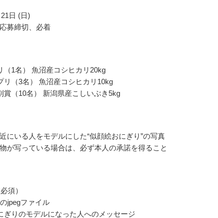
21日 (日)
応募締切、必着
リ（1名） 魚沼産コシヒカリ20kg
プリ（3名） 魚沼産コシヒカリ10kg
別賞（10名） 新潟県産こしいぶき5kg
近にいる人をモデルにした“似顔絵おにぎり”の写真
物が写っている場合は、必ず本人の承諾を得ること
枚必須）
のjpegファイル
にぎりのモデルになった人へのメッセージ