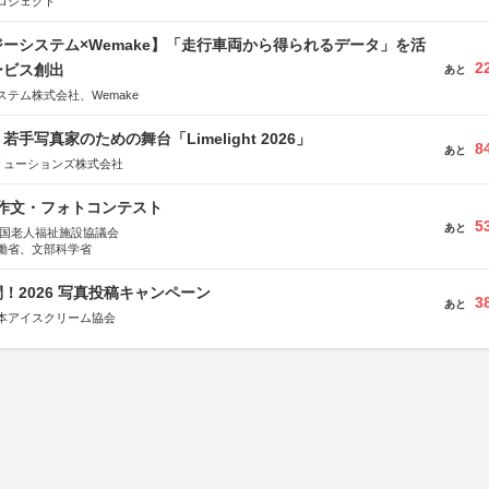
ロジェクト
ーシステム×Wemake】「走行車両から得られるデータ」を活
2
ービス創出
あと
テム株式会社、Wemake
手写真家のための舞台「Limelight 2026」
8
あと
リューションズ株式会社
護作文・フォトコンテスト
5
あと
全国老人福祉施設協議会
働省、文部科学省
！2026 写真投稿キャンペーン
3
あと
本アイスクリーム協会