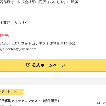
著作権は、株式会社細山商店（みのりや）に帰属
山商店（みのりや）
問合先
顔絵おにぎりフォトコンテスト運営事務局 TR係
oriya.contest@gmail.com
公式ホームページ
ンテスト
[PR]
菜不足解消アイデアコンテスト《学生限定》
2
あと