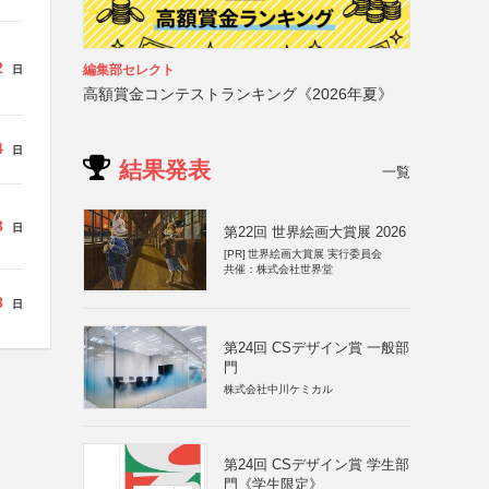
2
編集部セレクト
日
高額賞金コンテストランキング《2026年夏》
4
日
結果発表
一覧
3
日
第22回 世界絵画大賞展 2026
[PR]
世界絵画大賞展 実行委員会
共催：株式会社世界堂
8
日
第24回 CSデザイン賞 一般部
門
株式会社中川ケミカル
第24回 CSデザイン賞 学生部
門《学生限定》