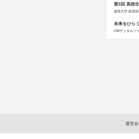
第3回 高校
嘉悦大学 経営
未来をひらく若
OMデジタルソ
運営会