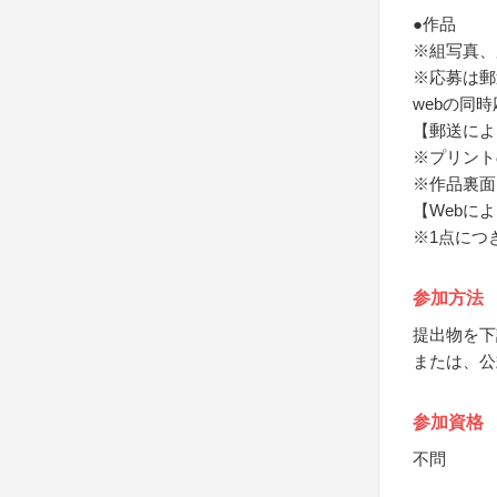
●作品
※組写真、
※応募は郵
webの同
【郵送によ
※プリント
※作品裏面
【Webに
※1点につき
参加方法
提出物を下
または、公
参加資格
不問