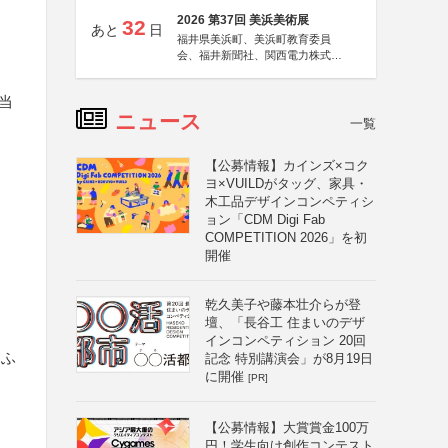
2026 第37回 美浜美術展
32
あと
日
福井県美浜町、美浜町教育委員
会、福井新聞社、関西電力株式会
社
当
ニュース
一覧
【公募情報】カインズ×コク
ヨ×VUILDがタッグ、家具・
木工品デザインコンペティシ
ョン「CDM Digi Fab
COMPETITION 2026」を初
開催
乾久美子や藤本壮介らが登
壇、「長谷工 住まいのデザ
インコンペティション 20回
あふ
記念 特別講演会」が8月19日
に開催
[PR]
【公募情報】大賞賞金100万
円！学生向け創作コンテスト