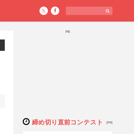
PR
締め切り直前コンテスト
[PR]