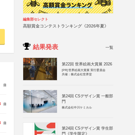
編集部セレクト
高額賞金コンテストランキング《2026年夏》
結果発表
一覧
第22回 世界絵画大賞展 2026
[PR]
世界絵画大賞展 実行委員会
共催：株式会社世界堂
日
第24回 CSデザイン賞 一般部
門
8
日
株式会社中川ケミカル
8
日
第24回 CSデザイン賞 学生部
門《学生限定》