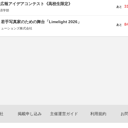
生広報アイデアコンテスト《高校生限定》
3
あと
経済学部
手写真家のための舞台「Limelight 2026」
8
あと
リューションズ株式会社
社
掲載申し込み
主催運営ガイド
利用規約
お