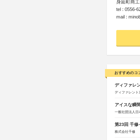
身延町商工
tel : 0556-
mail : mino
おすすめのコ
ディファレン
ディファレント
アイスな瞬間
一般社団法人日
第23回 千
株式会社千修