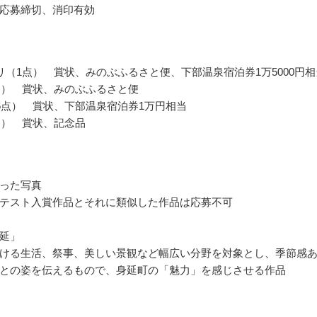
応募締切、消印有効
リ（1点） 賞状、みのぶふるさと便、下部温泉宿泊券1万5000円相
点） 賞状、みのぶふるさと便
6点） 賞状、下部温泉宿泊券1万円相当
点） 賞状、記念品
った写真
テスト入賞作品とそれに類似した作品は応募不可
延」
ける生活、祭事、美しい景観など幅広い分野を対象とし、季節感
との姿を伝えるもので、身延町の「魅力」を感じさせる作品