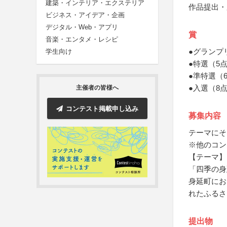
建築・インテリア・エクステリア
作品提出・
ビジネス・アイデア・企画
デジタル・Web・アプリ
賞
音楽・エンタメ・レシピ
●グランプ
学生向け
●特選（5
●準特選（
●入選（8
主催者の皆様へ
コンテスト掲載申し込み
募集内容
テーマにそ
※他のコン
【テーマ】
「四季の身
身延町にお
れたふるさ
提出物