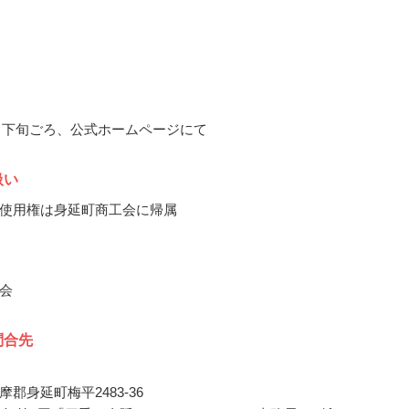
10月下旬ごろ、公式ホームページにて
扱い
使用権は身延町商工会に帰属
会
問合先
郡身延町梅平2483-36