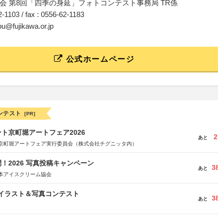
会 第8回「四季の身延」フォトコンテスト事務局 TR係
62-1103 / fax : 0556-62-1183
bu@fujikawa.or.jp
公式ホームページ
ンテスト
[PR]
ト京町堀アートフェア2026
2
あと
京町堀アートフェア実行委員会（株式会社チグニッタ内）
！2026 写真投稿キャンペーン
3
あと
本アイスクリーム協会
修イラスト＆写真コンテスト
3
あと