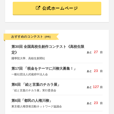
公式ホームページ
おすすめのコンテスト
[PR]
第30回 全国高校生創作コンテスト《高校生限
27
定》
あと
日
國學院大學、高校生新聞社
第17回 「税金をテーマに川柳大募集！」
23
あと
日
一般社団法人武蔵府中法人会
第6回 「絵と言葉のチカラ展」
127
あと
日
「絵と言葉のチカラ展」実行委員会
第6回「都民の人権川柳」
23
あと
日
東京都人権啓発活動ネットワーク協議会