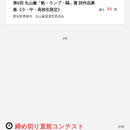
第6回 丸山薫「帆・ランプ・鷗」賞 詩作品募
53
集《小・中・高校生限定》
あと
日
愛知県豊橋市、丸山薫賞運営委員会
PR
締め切り直前コンテスト
[PR]