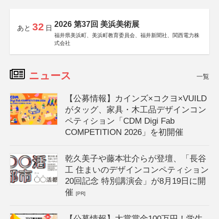
2026 第37回 美浜美術展
32
あと
日
福井県美浜町、美浜町教育委員会、福井新聞社、関西電力株
式会社
ニュース
一覧
【公募情報】カインズ×コクヨ×VUILD
がタッグ、家具・木工品デザインコン
ペティション「CDM Digi Fab
COMPETITION 2026」を初開催
乾久美子や藤本壮介らが登壇、「長谷
工 住まいのデザインコンペティション
20回記念 特別講演会」が8月19日に開
催
[PR]
【公募情報】大賞賞金100万円！学生