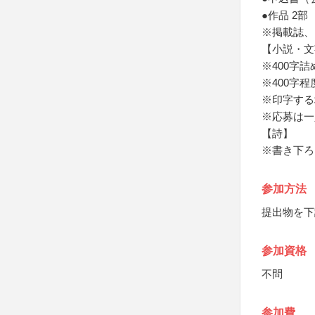
●作品 2部
※掲載誌、
【小説・文
※400字詰
※400字
※印字する
※応募は一
【詩】
※書き下ろ
参加方法
提出物を下
参加資格
不問
参加費