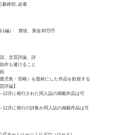
応募締切､必着
各1編） 賞状、賞金30万円
説、文芸評論、詩
似作も避けること
由
鹿児島・宮崎）を題材にした作品を歓迎する
芸評論】
年1～12月に発行された同人誌の掲載作品は可
年1～12月に発行の詩集か同人誌の掲載作品は可
公式ホームページよりダウンロード）