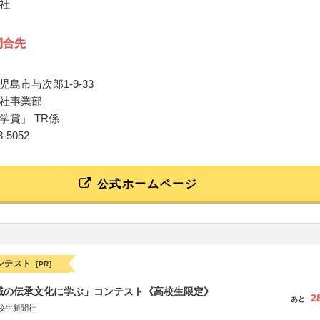
社
問合先
島市与次郎1-9-33
社事業部
学賞」 TR係
13-5052
公式ホームページ
ンテスト
[PR]
地域の伝承文化に学ぶ」コンテスト《高校生限定》
2
あと
校生新聞社