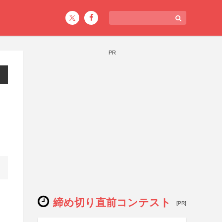
PR
締め切り直前コンテスト
[PR]