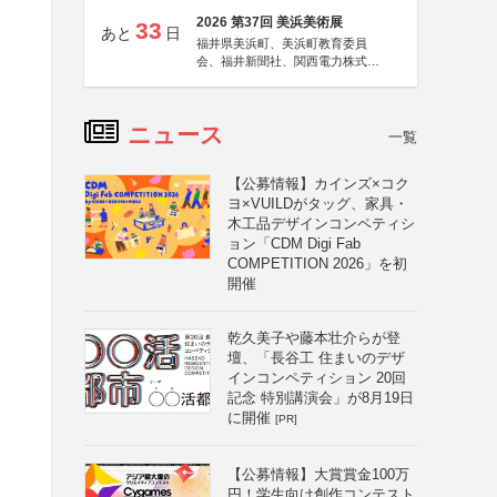
2026 第37回 美浜美術展
33
あと
日
福井県美浜町、美浜町教育委員
会、福井新聞社、関西電力株式会
社
ニュース
一覧
【公募情報】カインズ×コク
ヨ×VUILDがタッグ、家具・
木工品デザインコンペティシ
ョン「CDM Digi Fab
COMPETITION 2026」を初
開催
乾久美子や藤本壮介らが登
壇、「長谷工 住まいのデザ
インコンペティション 20回
記念 特別講演会」が8月19日
に開催
[PR]
【公募情報】大賞賞金100万
円！学生向け創作コンテスト