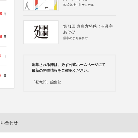
株式会社中川ケミカル
8
日
第71回 喜多方発感じる漢字
あそび
8
日
漢字のまち喜多方
4
日
応募される際は、必ず公式ホームページにて
最新の開催情報をご確認ください。
4
日
「登竜門」編集部
問い合わせ