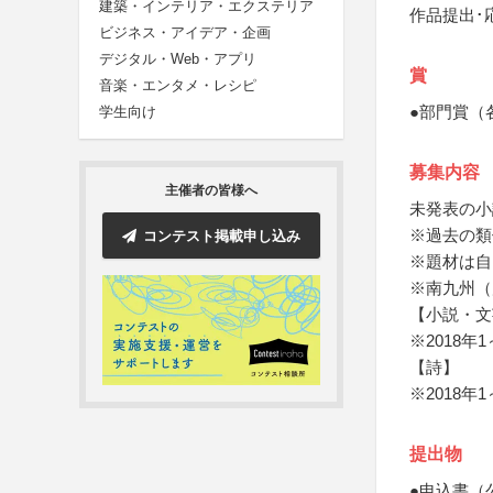
建築・インテリア・エクステリア
作品提出･
ビジネス・アイデア・企画
デジタル・Web・アプリ
賞
音楽・エンタメ・レシピ
●部門賞（
学生向け
募集内容
主催者の皆様へ
未発表の小
※過去の類
コンテスト掲載申し込み
※題材は自
※南九州（
【小説・文
※2018
【詩】
※2018
提出物
●申込書（