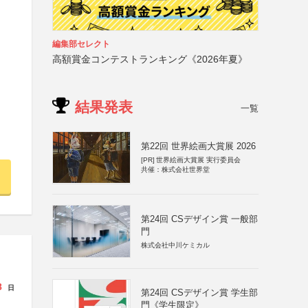
編集部セレクト
高額賞金コンテストランキング《2026年夏》
結果発表
一覧
第22回 世界絵画大賞展 2026
[PR]
世界絵画大賞展 実行委員会
共催：株式会社世界堂
第24回 CSデザイン賞 一般部
門
株式会社中川ケミカル
8
日
第24回 CSデザイン賞 学生部
門《学生限定》