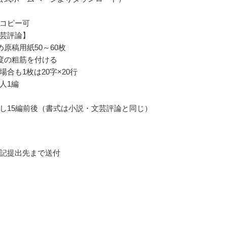
コピー可
芸評論】
め原稿用紙50～60枚
程度の粗筋を付ける
場合も1枚は20字×20行
人1編
し15編前後（書式は小説・文芸評論と同じ）
記提出先まで送付