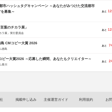
流都市ハッシュタグキャンペーン ～あなたがみつけた交流都市
12
”を募集～
あと
と言葉のチカラ展」
12
あと
カラ展」実行委員会
島 CMコピー大賞 2026
7
あと
ム徳島
Mコピー大賞2026 ～応募した瞬間、あなたもクリエイター～
2
あと
ム香川
社
掲載申し込み
主催運営ガイド
利用規約
お