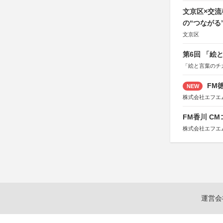
文京区×交
の“つながる
文京区
第6回 「絵
「絵と言葉のチ
FM徳
NEW
株式会社エフエ
FM香川 C
株式会社エフエ
運営会