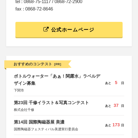
tel : 0868-75-1117 / 0868-72-2900
fax : 0868-72-8646
公式ホームページ
おすすめのコンテスト
[PR]
ボトルウォーター「あぁ！関露水」ラベルデ
5
ザイン募集
あと
日
下関市
第23回 千修イラスト＆写真コンテスト
37
あと
日
株式会社千修
第14回 国際陶磁器展 美濃
173
あと
日
国際陶磁器フェスティバル美濃実行委員会