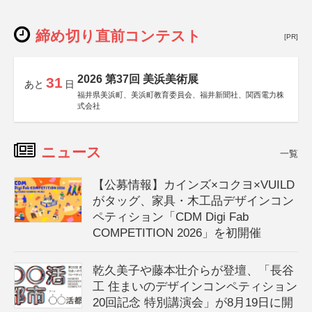
締め切り直前コンテスト
[PR]
2026 第37回 美浜美術展
31
あと
日
福井県美浜町、美浜町教育委員会、福井新聞社、関西電力株
式会社
ニュース
一覧
【公募情報】カインズ×コクヨ×VUILD
がタッグ、家具・木工品デザインコン
ペティション「CDM Digi Fab
COMPETITION 2026」を初開催
乾久美子や藤本壮介らが登壇、「長谷
工 住まいのデザインコンペティション
20回記念 特別講演会」が8月19日に開