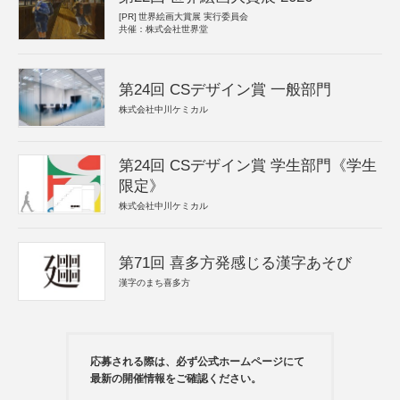
[PR]
世界絵画大賞展 実行委員会
共催：株式会社世界堂
第24回 CSデザイン賞 一般部門
株式会社中川ケミカル
第24回 CSデザイン賞 学生部門《学生
限定》
株式会社中川ケミカル
第71回 喜多方発感じる漢字あそび
漢字のまち喜多方
応募される際は、必ず公式ホームページにて
最新の開催情報をご確認ください。