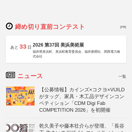
締め切り直前コンテスト
[PR]
2026 第37回 美浜美術展
33
あと
日
福井県美浜町、美浜町教育委員会、福井新聞社、関西電力株
式会社
ニュース
一覧
【公募情報】カインズ×コクヨ×VUILD
がタッグ、家具・木工品デザインコン
ペティション「CDM Digi Fab
COMPETITION 2026」を初開催
乾久美子や藤本壮介らが登壇、「長谷