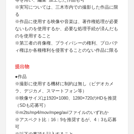
※実写については、三木市内での撮影した作品に限
る
※作品に使用する映像や音楽は、著作権処理が必要
ないものを使用するか、必要な処理手続が済んだも
のを使用すること
※第三者の肖像権、プライバシーの権利、プロパテ
ィ権ほか各種権利を侵害することのない作品に限る
提出物
●作品
※撮影に使用する機材に制約は無し（ビデオカメ
ラ、デジカメ、スマートフォン等）
※映像サイズは1920×1080、1280×720のHDを推奨
（SDも応募可）
※m2ts/mp4/mov/mpeg/aviファイルのいずれか
※アスペクト比：16：9を推奨するが、4：3も応募
可
※以下の事項を記入すること