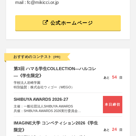
mail : fc@mikicci.or.jp
公式ホームページ
おすすめのコンテスト
[PR]
第3回 ハマる学生COLLECTION―ハルコレ
―《学生限定》
54
あと
日
学校法人岩崎学園
特別協賛：株式会社ウィゴー（WEGO）
SHIBUYA AWARDS 2026-27
本日締切
主催：一般社団法人SHIBUYA AWARDS
共催：SHIBUYA AWARDS 2026実行委員会
※共催・後援等は決定次第、公式ホームページにて発表
IMAGINE大学 コンペティション2026《学生
24
限定》
あと
日