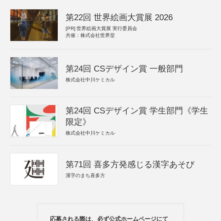
第22回 世界絵画大賞展 2026
[PR]
世界絵画大賞展 実行委員会
共催：株式会社世界堂
第24回 CSデザイン賞 一般部門
株式会社中川ケミカル
第24回 CSデザイン賞 学生部門《学生
限定》
株式会社中川ケミカル
第71回 喜多方発感じる漢字あそび
漢字のまち喜多方
応募される際は、必ず公式ホームページにて