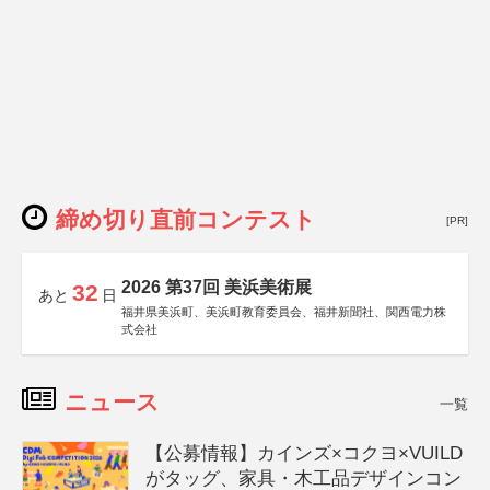
締め切り直前コンテスト
[PR]
2026 第37回 美浜美術展
32
あと
日
福井県美浜町、美浜町教育委員会、福井新聞社、関西電力株
式会社
ニュース
一覧
【公募情報】カインズ×コクヨ×VUILD
がタッグ、家具・木工品デザインコン