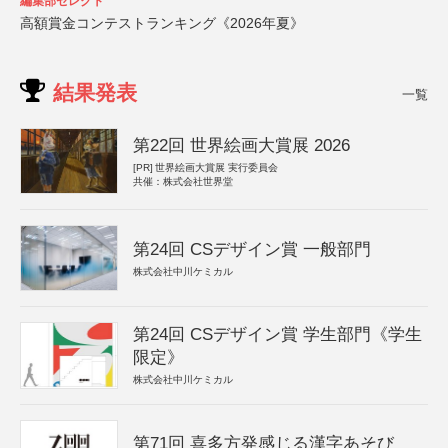
編集部セレクト
高額賞金コンテストランキング《2026年夏》
結果発表
一覧
第22回 世界絵画大賞展 2026
[PR]
世界絵画大賞展 実行委員会
共催：株式会社世界堂
第24回 CSデザイン賞 一般部門
株式会社中川ケミカル
第24回 CSデザイン賞 学生部門《学生
限定》
株式会社中川ケミカル
第71回 喜多方発感じる漢字あそび