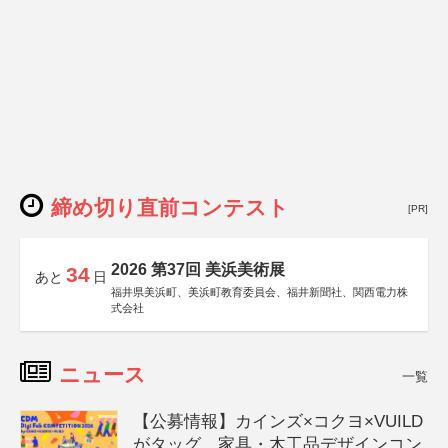
締め切り直前コンテスト
[PR]
2026 第37回 美浜美術展
34
あと
日
福井県美浜町、美浜町教育委員会、福井新聞社、関西電力株
式会社
ニュース
一覧
【公募情報】カインズ×コクヨ×VUILD
がタッグ、家具・木工品デザインコン