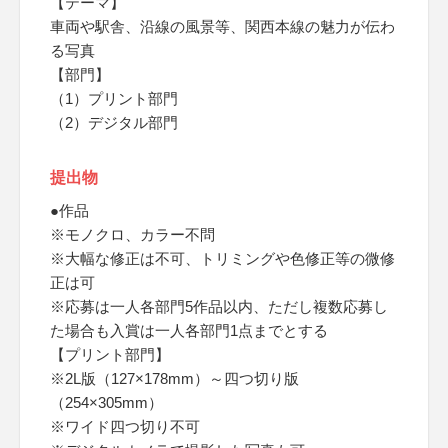
【テーマ】
車両や駅舎、沿線の風景等、関西本線の魅力が伝わ
る写真
【部門】
（1）プリント部門
（2）デジタル部門
提出物
●作品
※モノクロ、カラー不問
※大幅な修正は不可、トリミングや色修正等の微修
正は可
※応募は一人各部門5作品以内、ただし複数応募し
た場合も入賞は一人各部門1点までとする
【プリント部門】
※2L版（127×178mm）～四つ切り版
（254×305mm）
※ワイド四つ切り不可