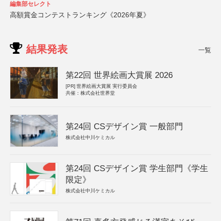
編集部セレクト
高額賞金コンテストランキング《2026年夏》
結果発表
一覧
第22回 世界絵画大賞展 2026
[PR]
世界絵画大賞展 実行委員会
共催：株式会社世界堂
第24回 CSデザイン賞 一般部門
株式会社中川ケミカル
第24回 CSデザイン賞 学生部門《学生
限定》
株式会社中川ケミカル