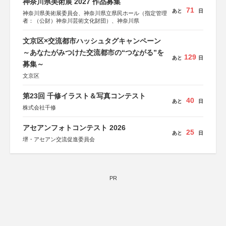
神奈川県美術展 2027 作品募集
71
あと
日
神奈川県美術展委員会、神奈川県立県民ホール（指定管理
者：（公財）神奈川芸術文化財団）、神奈川県
文京区×交流都市ハッシュタグキャンペーン
～あなたがみつけた交流都市の“つながる”を
129
あと
日
募集～
文京区
第23回 千修イラスト＆写真コンテスト
40
あと
日
株式会社千修
アセアンフォトコンテスト 2026
25
あと
日
堺・アセアン交流促進委員会
PR