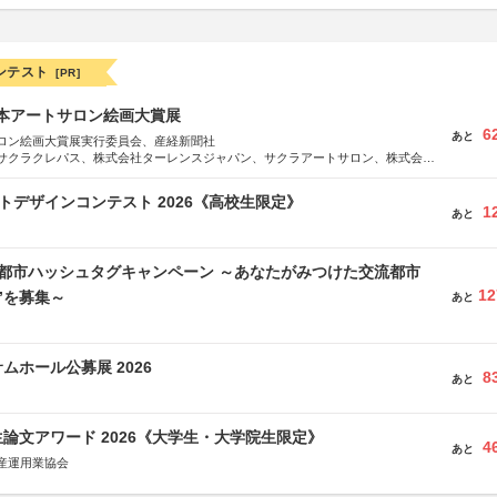
ンテスト
[PR]
日本アートサロン絵画大賞展
6
あと
ロン絵画大賞展実行委員会、産経新聞社
サクラクレパス、株式会社ターレンスジャパン、サクラアートサロン、株式会社
クトデザインコンテスト 2026《高校生限定》
1
あと
流都市ハッシュタグキャンペーン ～あなたがみつけた交流都市
12
”を募集～
あと
ムホール公募展 2026
8
あと
論文アワード 2026《大学生・大学院生限定》
4
あと
産運用業協会