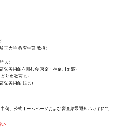
長
埼玉大学 教育学部 教授）
詩人）
富弘美術館を囲む会 東京・神奈川支部）
みどり市教育長）
富弘美術館 館長）
11月中旬、公式ホームページおよび審査結果通知ハガキにて
扱い