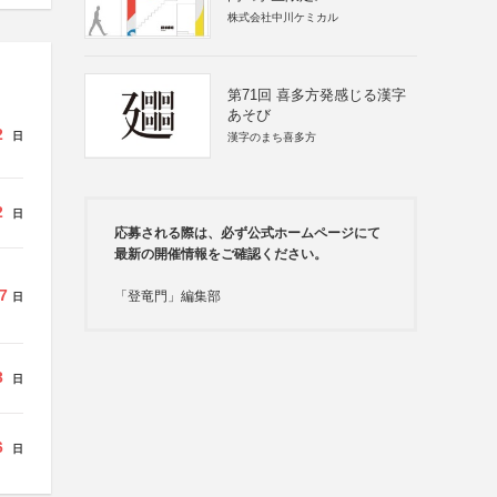
株式会社中川ケミカル
第71回 喜多方発感じる漢字
あそび
2
日
漢字のまち喜多方
2
日
応募される際は、必ず公式ホームページにて
最新の開催情報をご確認ください。
7
「登竜門」編集部
日
3
日
6
日