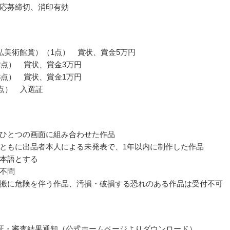
応募締切、消印有効
弘美術館賞）（1点） 賞状、賞金5万円
2点） 賞状、賞金3万円
3点） 賞状、賞金1万円
4点） 入選証
ひとつの画面に組み合わせた作品
ともに出品者本人による未発表で、1年以内に制作した作品
本語とする
不問
搬に危険を伴う作品、汚損・破損する恐れのある作品は受付不可
証・審査結果通知（公式ホームページよりダウンロード）