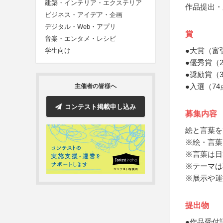
建築・インテリア・エクステリア
作品提出・
ビジネス・アイデア・企画
デジタル・Web・アプリ
賞
音楽・エンタメ・レシピ
●大賞（富
学生向け
●優秀賞（
●奨励賞（
●入選（7
主催者の皆様へ
コンテスト掲載申し込み
募集内容
絵と言葉を
※絵・言葉
※言葉は日
※テーマは
※展示や運
提出物
●作品受付