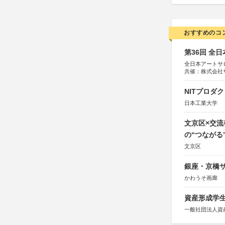
おすすめのコ
第36回 全
全日本アートサ
共催：株式会社
アムス
NITプロダ
日本工業大学
文京区×交
の“つながる
文京区
銀座・京橋サ
かわうそ画廊
資産形成学生
一般社団法人資