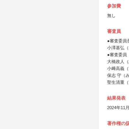
参加費
無し
審査員
●審査委員
小澤基弘（
●審査委員
大橋政人（
小﨑高義（
保志 守（
聖生清重（
結果発表
2024年
著作権の