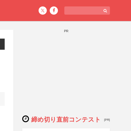
PR
締め切り直前コンテスト
[PR]