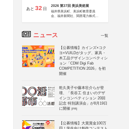
2026 第37回 美浜美術展
32
あと
日
福井県美浜町、美浜町教育委員
会、福井新聞社、関西電力株式会
社
ニュース
一覧
【公募情報】カインズ×コク
ヨ×VUILDがタッグ、家具・
木工品デザインコンペティシ
ョン「CDM Digi Fab
COMPETITION 2026」を初
開催
乾久美子や藤本壮介らが登
壇、「長谷工 住まいのデザ
インコンペティション 20回
記念 特別講演会」が8月19日
に開催
[PR]
【公募情報】大賞賞金100万
円！学生向け創作コンテスト