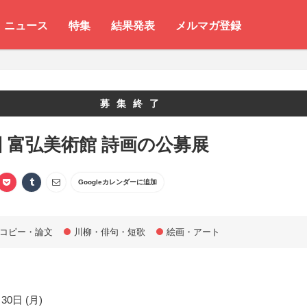
ニュース
特集
結果発表
メルマガ登録
募集終了
回 富弘美術館 詩画の公募展
Googleカレンダーに追加
コピー・論文
川柳・俳句・短歌
絵画・アート
30日 (月)