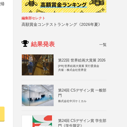
に帰
編集部セレクト
高額賞金コンテストランキング《2026年夏》
結果発表
一覧
第22回 世界絵画大賞展 2026
[PR]
世界絵画大賞展 実行委員会
共催：株式会社世界堂
第24回 CSデザイン賞 一般部
門
株式会社中川ケミカル
第24回 CSデザイン賞 学生部
門《学生限定》