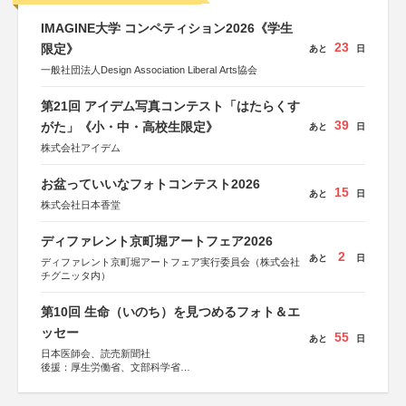
IMAGINE大学 コンペティション2026《学生
23
限定》
あと
日
一般社団法人Design Association Liberal Arts協会
第21回 アイデム写真コンテスト「はたらくす
39
がた」《小・中・高校生限定》
あと
日
株式会社アイデム
お盆っていいなフォトコンテスト2026
15
あと
日
株式会社日本香堂
ディファレント京町堀アートフェア2026
2
あと
日
ディファレント京町堀アートフェア実行委員会（株式会社
チグニッタ内）
第10回 生命（いのち）を見つめるフォト＆エ
ッセー
55
あと
日
日本医師会、読売新聞社
後援：厚生労働省、文部科学省
協賛：東京海上日動火災保険株式会社、東京海上日動あん
しん生命保険株式会社