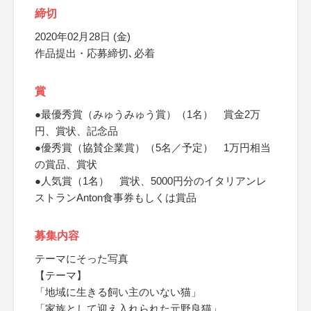
締切
2020年02月28日 (金)
作品提出・応募締切､必着
賞
●最優秀賞（みゅうみゅう賞）（1名） 賞金2万
円、賞状、記念品
●優秀賞（協賛企業賞）（5名／予定） 1万円相当
の賞品、賞状
●人気賞（1名） 賞状、5000円分のイタリアンレ
ストランAnton食事券もしくは賞品
募集内容
テーマにそった写真
【テーマ】
「地域に生きる飼い主のいない猫」
「家族として迎え入れられた元野良猫」