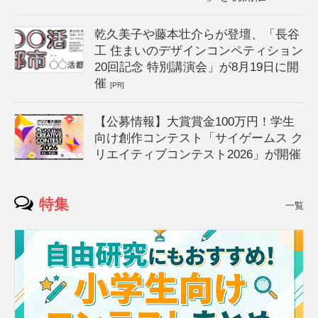
乾久美子や藤本壮介らが登壇、「長谷
工 住まいのデザインコンペティション
20回記念 特別講演会」が8月19日に開
催
[PR]
【公募情報】大賞賞金100万円！学生
向け創作コンテスト「サイゲームス ク
リエイティブコンテスト2026」が開催
特集
一覧