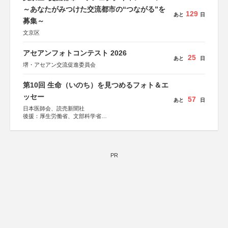
～あなたがみつけた交流都市の“つながる”を
129
あと
日
募集～
文京区
アセアンフォトコンテスト 2026
25
あと
日
堺・アセアン交流促進委員会
第10回 生命（いのち）を見つめるフォト＆エ
ッセー
57
あと
日
日本医師会、読売新聞社
後援：厚生労働省、文部科学省
協賛：東京海上日動火災保険株式会社、東京海上日動あん
しん生命保険株式会社
PR