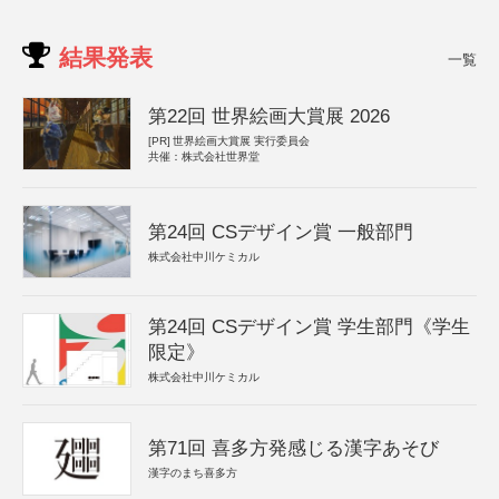
結果発表
一覧
第22回 世界絵画大賞展 2026
[PR]
世界絵画大賞展 実行委員会
共催：株式会社世界堂
第24回 CSデザイン賞 一般部門
株式会社中川ケミカル
第24回 CSデザイン賞 学生部門《学生
限定》
株式会社中川ケミカル
第71回 喜多方発感じる漢字あそび
漢字のまち喜多方