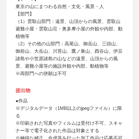
東京の山にまつわる自然・文化・風景・人
【部門】
（1）雲取山部門：遠景、山頂からの風景、雲取山
避難小屋・雲取山荘・奥多摩小屋の外観や内部、動
植物等
（2）その他の山部門：高尾山、御岳山、三頭山、
御前山、大岳山、川苔山、鷹ノ巣山、酉谷山、伊豆
諸島や小笠原諸島の山などの遠景、山頂からの風
景、避難小屋等の施設外観や内部、動植物等
※両部門への併願は不可
提出物
●作品
※デジタルデータ（1MB以上のjpegファイル）に限
る
※印刷された写真やフィルムは受付け不可、スキャ
ナー等で電子化された作品は対象とする
※極端な補正、合成等を行った加工作品は応募不可