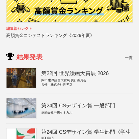
編集部セレクト
高額賞金コンテストランキング《2026年夏》
結果発表
一覧
第22回 世界絵画大賞展 2026
[PR]
世界絵画大賞展 実行委員会
共催：株式会社世界堂
第24回 CSデザイン賞 一般部門
株式会社中川ケミカル
第24回 CSデザイン賞 学生部門《学生