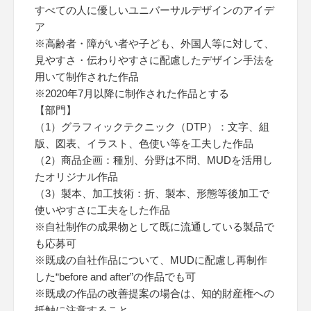
すべての人に優しいユニバーサルデザインのアイデ
ア
※高齢者・障がい者や子ども、外国人等に対して、
見やすさ・伝わりやすさに配慮したデザイン手法を
用いて制作された作品
※2020年7月以降に制作された作品とする
【部門】
（1）グラフィックテクニック（DTP）：文字、組
版、図表、イラスト、色使い等を工夫した作品
（2）商品企画：種別、分野は不問、MUDを活用し
たオリジナル作品
（3）製本、加工技術：折、製本、形態等後加工で
使いやすさに工夫をした作品
※自社制作の成果物として既に流通している製品で
も応募可
※既成の自社作品について、MUDに配慮し再制作
した“before and after”の作品でも可
※既成の作品の改善提案の場合は、知的財産権への
抵触に注意すること