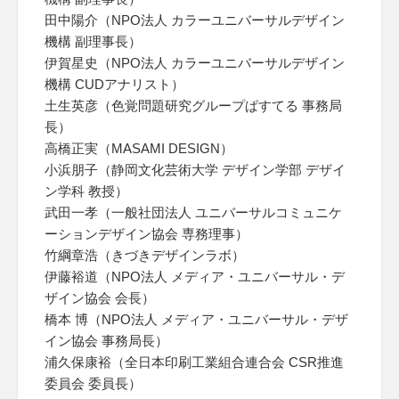
田中陽介（NPO法人 カラーユニバーサルデザイン
機構 副理事長）
伊賀星史（NPO法人 カラーユニバーサルデザイン
機構 CUDアナリスト）
土生英彦（色覚問題研究グループぱすてる 事務局
長）
高橋正実（MASAMI DESIGN）
小浜朋子（静岡文化芸術大学 デザイン学部 デザイ
ン学科 教授）
武田一孝（一般社団法人 ユニバーサルコミュニケ
ーションデザイン協会 専務理事）
竹綱章浩（きづきデザインラボ）
伊藤裕道（NPO法人 メディア・ユニバーサル・デ
ザイン協会 会長）
橋本 博（NPO法人 メディア・ユニバーサル・デザ
イン協会 事務局長）
浦久保康裕（全日本印刷工業組合連合会 CSR推進
委員会 委員長）