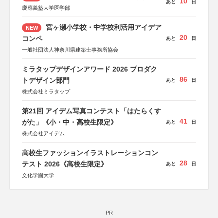
10
あと
日
慶應義塾大学医学部
宮ヶ瀬小学校・中学校利活用アイデア
NEW
20
コンペ
あと
日
一般社団法人神奈川県建築士事務所協会
ミラタップデザインアワード 2026 プロダク
86
トデザイン部門
あと
日
株式会社ミラタップ
第21回 アイデム写真コンテスト「はたらくす
41
がた」《小・中・高校生限定》
あと
日
株式会社アイデム
高校生ファッションイラストレーションコン
28
テスト 2026《高校生限定》
あと
日
文化学園大学
PR