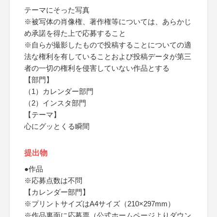
テーマにそった写真
※被写体の肖像権、著作権等については、あらかじ
め承諾を得た上で応募すること
※自らが撮影したもので投稿することについての適
法な権利を有していることおよび投稿データが第三
者の一切の権利を侵害していない作品とする
【部門】
（1）カレンダー部門
（2）インスタ部門
【テーマ】
心にグッとくる瞬間
提出物
●作品
※応募点数は不問
【カレンダー部門】
※プリントサイズはA4サイズ（210×297mm）
※作品裏面に応募票（公式ホームページよりダウン