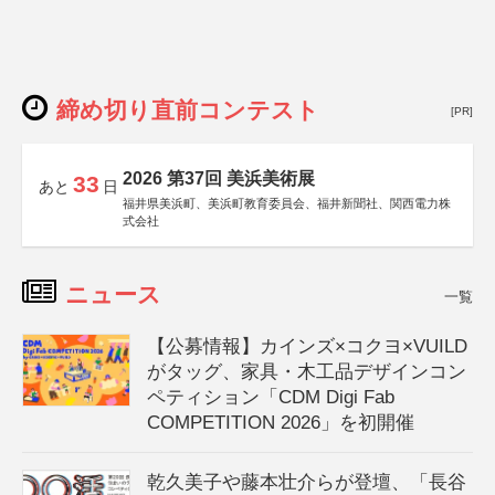
締め切り直前コンテスト
[PR]
2026 第37回 美浜美術展
33
あと
日
福井県美浜町、美浜町教育委員会、福井新聞社、関西電力株
式会社
ニュース
一覧
【公募情報】カインズ×コクヨ×VUILD
がタッグ、家具・木工品デザインコン
ペティション「CDM Digi Fab
COMPETITION 2026」を初開催
乾久美子や藤本壮介らが登壇、「長谷