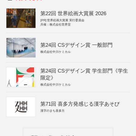
第22回 世界絵画大賞展 2026
[PR]
世界絵画大賞展 実行委員会
共催：株式会社世界堂
第24回 CSデザイン賞 一般部門
株式会社中川ケミカル
第24回 CSデザイン賞 学生部門《学生
限定》
株式会社中川ケミカル
第71回 喜多方発感じる漢字あそび
漢字のまち喜多方