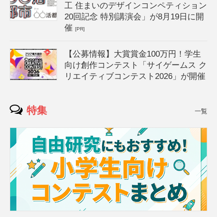
工 住まいのデザインコンペティション
20回記念 特別講演会」が8月19日に開
催
[PR]
【公募情報】大賞賞金100万円！学生
向け創作コンテスト「サイゲームス ク
リエイティブコンテスト2026」が開催
特集
一覧