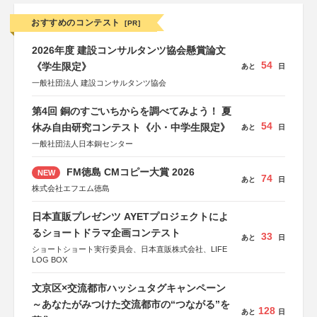
おすすめのコンテスト
[PR]
2026年度 建設コンサルタンツ協会懸賞論文
54
《学生限定》
あと
日
一般社団法人 建設コンサルタンツ協会
第4回 銅のすごいちからを調べてみよう！ 夏
54
休み自由研究コンテスト《小・中学生限定》
あと
日
一般社団法人日本銅センター
FM徳島 CMコピー大賞 2026
NEW
74
あと
日
株式会社エフエム徳島
日本直販プレゼンツ AYETプロジェクトによ
るショートドラマ企画コンテスト
33
あと
日
ショートショート実行委員会、日本直販株式会社、LIFE
LOG BOX
文京区×交流都市ハッシュタグキャンペーン
～あなたがみつけた交流都市の“つながる”を
128
あと
日