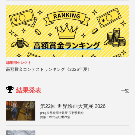
編集部セレクト
高額賞金コンテストランキング《2026年夏》
結果発表
一覧
第22回 世界絵画大賞展 2026
[PR]
世界絵画大賞展 実行委員会
共催：株式会社世界堂