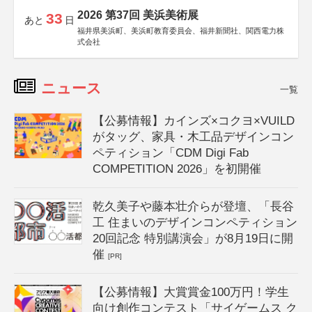
2026 第37回 美浜美術展
33
あと
日
福井県美浜町、美浜町教育委員会、福井新聞社、関西電力株
式会社
ニュース
一覧
【公募情報】カインズ×コクヨ×VUILD
がタッグ、家具・木工品デザインコン
ペティション「CDM Digi Fab
COMPETITION 2026」を初開催
乾久美子や藤本壮介らが登壇、「長谷
工 住まいのデザインコンペティション
20回記念 特別講演会」が8月19日に開
催
[PR]
【公募情報】大賞賞金100万円！学生
向け創作コンテスト「サイゲームス ク